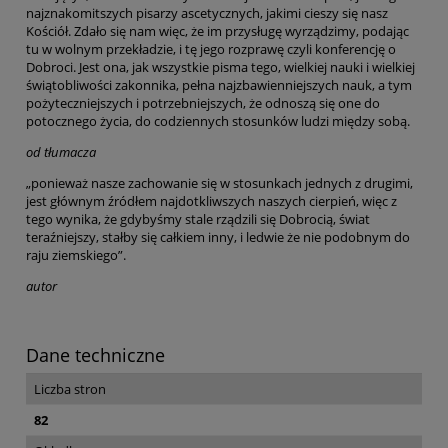
najznakomitszych pisarzy ascetycznych, jakimi cieszy się nasz
Kościół. Zdało się nam więc, że im przysługę wyrządzimy, podając
tu w wolnym przekładzie, i tę jego rozprawę czyli konferencję o
Dobroci. Jest ona, jak wszystkie pisma tego, wielkiej nauki i wielkiej
świątobliwości zakonnika, pełna najzbawienniejszych nauk, a tym
pożyteczniejszych i potrzebniejszych, że odnoszą się one do
potocznego życia, do codziennych stosunków ludzi między sobą.
od tłumacza
„ponieważ nasze zachowanie się w stosunkach jednych z drugimi,
jest głównym źródłem najdotkliwszych naszych cierpień, więc z
tego wynika, że gdybyśmy stale rządzili się Dobrocią, świat
teraźniejszy, stałby się całkiem inny, i ledwie że nie podobnym do
raju ziemskiego”.
autor
Dane techniczne
Liczba stron
82