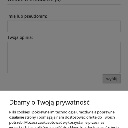
Imię lub pseudonim:
Twoja opinia:
wyślij
Dbamy o Twoją prywatność
Pomoc
Pliki cookies i pokrewne im technologie umożliwiają poprawne
działanie strony i pomagają nam dostosować ofertę do Twoich
Dostawa
potrzeb. Możesz zaakceptować wykorzystanie przez nas
wszystkich tych plików i przejść do sklepu lub dostosować użycie