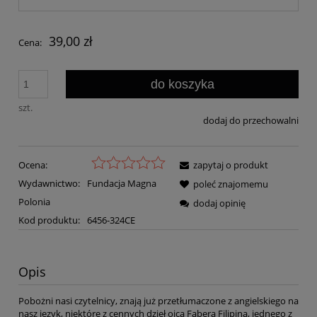
39,00 zł
Cena:
do koszyka
szt.
dodaj do przechowalni
Ocena:
zapytaj o produkt
Wydawnictwo:
Fundacja Magna
poleć znajomemu
Polonia
dodaj opinię
Kod produktu:
6456-324CE
Opis
Pobożni nasi czytelnicy, znają już przetłumaczone z angielskiego na
nasz język, niektóre z cennych dzieł ojca Fabera Filipina, jednego z