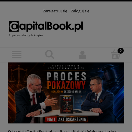
Zarejestruj się
Zaloguj się
»
Księgarnia CapitalBook.pl
Religia, Kościół, Wolnomularstwo