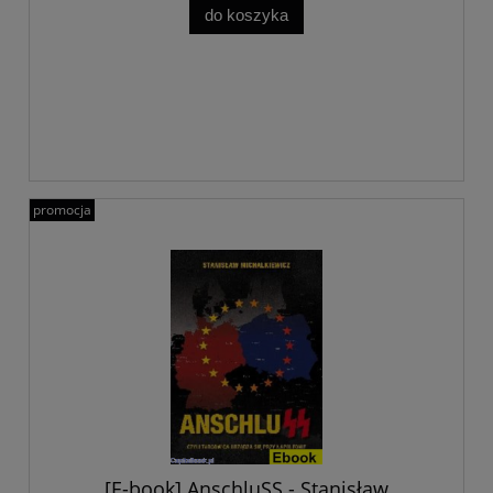
do koszyka
promocja
[E-book] AnschluSS - Stanisław