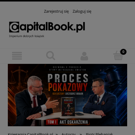
Zarejestruj się
Zaloguj się
»
»
Księgarnia CapitalBook.pl
Autorzy
Piotr Plebaniak