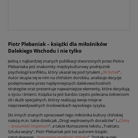
Piotr Plebaniak – książki dla miłośników
Dalekiego Wschodu i nie tylko
Jedną z najbardziej znanych publikacji stworzonych przez Piotra
Plebaniaka jest znakomity międzykulturowy podręcznik
psychologii konfliktu, który ukazał się pod tytułem „
36 forteli
”.
Autor skupia się w nim na chińskim dorobku, analizuje decyzje
podejmowane przez najsłynniejszych dalekowschodnich
strategów oraz prezentuje najważniejsze elementy, które decydują
o życiu i śmierci. Książka ta jest bardzo często polecana żołnierzom
sił i służb specjalnych, którzy realizują swoje misje w
nieprzewidywalnych środowiskach wysokiego ryzyka.
Do innych znanych opracowań tego miłośnika kultury chińskiej
należą m.in. takie dzieła jak „Drogi wędrownych doradców” i „
Chiny
– zrozumieć Imperium
”, a także tłumaczenie tekstu „Traktatu
Sztuka wojny”. Piotr Plebaniak jest też autorem książki
zatytułowanej „
Starożytna mądrość chińska
”. Zostały w niej