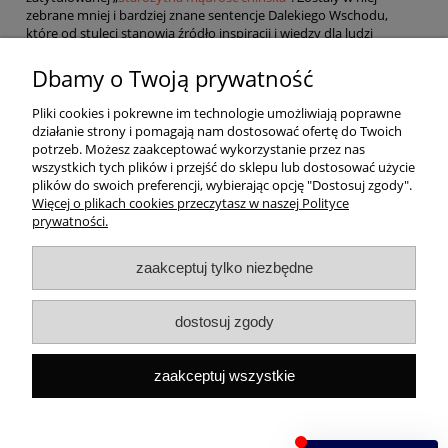
zebrane mniej i bardziej znane sentencje Dalekiego Wschodu,
które od stuleci stanowią źródło inspiracji i wiedzy dla ludzi
odnoszących sukcesy.
Dbamy o Twoją prywatność
Pomoc
Pliki cookies i pokrewne im technologie umożliwiają poprawne
działanie strony i pomagają nam dostosować ofertę do Twoich
Dostawa
potrzeb. Możesz zaakceptować wykorzystanie przez nas
wszystkich tych plików i przejść do sklepu lub dostosować użycie
plików do swoich preferencji, wybierając opcję "Dostosuj zgody".
Moje konto
Więcej o plikach cookies przeczytasz w naszej Polityce
prywatności.
Gwarancja i zwroty
zaakceptuj tylko niezbędne
O firmie
dostosuj zgody
Rekomendowane strony
zaakceptuj wszystkie
Szybki kontakt
Capital ul. Tenisowa 8/U1, 02-602 Warszawa, Tel:
+48
533496436
Mail:
sklep@capitalbook.pl