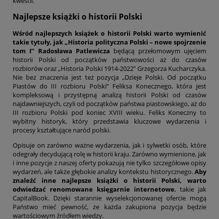
kwestii.
Najlepsze książki o historii Polski
Wśród najlepszych książek o historii Polski warto wymienić
takie tytuły, jak „Historia polityczna Polski – nowe spojrzenie
tom I” Radosława Patlewicza
będącą przełomowym ujęciem
historii Polski od początków państwowości aż do czasów
rozbiorów oraz „Historia Polski 1914-2022” Grzegorza Kucharczyka.
Nie bez znaczenia jest też pozycja „Dzieje Polski. Od początku
Piastów do III rozbioru Polski” Feliksa Konecznego, która jest
kompleksową i przystępną analizą historii Polski od czasów
najdawniejszych, czyli od początków państwa piastowskiego, aż do
III rozbioru Polski pod koniec XVIII wieku. Feliks Koneczny to
wybitny historyk, który przedstawia kluczowe wydarzenia i
procesy kształtujące naród polski.
Opisuje on zarówno ważne wydarzenia, jak i sylwetki osób, które
odegrały decydującą rolę w historii kraju. Zarówno wymienione, jak
i inne pozycje z naszej oferty pokazują nie tylko szczegółowe opisy
wydarzeń, ale także głębokie analizy kontekstu historycznego.
Aby
znaleźć inne najlepsze książki o historii Polski, warto
odwiedzać renomowane księgarnie internetowe
, takie jak
CapitalBook. Dzięki starannie wyselekcjonowanej ofercie mogą
Państwo mieć pewność, że każda zakupiona pozycja będzie
wartościowym źródłem wiedzy.