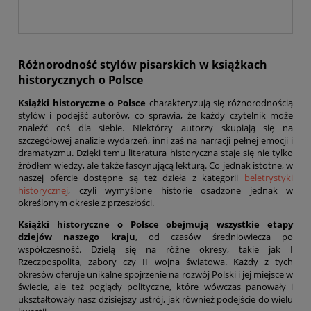
Różnorodność stylów pisarskich w książkach
historycznych o Polsce
Książki historyczne o Polsce
charakteryzują się różnorodnością
stylów i podejść autorów, co sprawia, że każdy czytelnik może
znaleźć coś dla siebie. Niektórzy autorzy skupiają się na
szczegółowej analizie wydarzeń, inni zaś na narracji pełnej emocji i
dramatyzmu. Dzięki temu literatura historyczna staje się nie tylko
źródłem wiedzy, ale także fascynującą lekturą. Co jednak istotne, w
naszej ofercie dostępne są też dzieła z kategorii
beletrystyki
historycznej
, czyli wymyślone historie osadzone jednak w
określonym okresie z przeszłości.
Książki historyczne o Polsce obejmują wszystkie etapy
dziejów naszego kraju
, od czasów średniowiecza po
współczesność. Dzielą się na różne okresy, takie jak I
Rzeczpospolita, zabory czy II wojna światowa. Każdy z tych
okresów oferuje unikalne spojrzenie na rozwój Polski i jej miejsce w
świecie, ale też poglądy polityczne, które wówczas panowały i
ukształtowały nasz dzisiejszy ustrój, jak również podejście do wielu