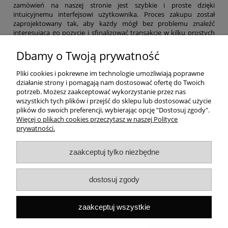
zamówień na naszej stronie jest szybkie i proste dzięki
intuicyjnemu interfejsowi użytkownika. Proces zakupu został
zaprojektowany tak, aby każdy mógł bez problemu znaleźć
interesującą go pozycję i sfinalizować transakcję w kilku prostych
krokach. Zapraszamy do zakupów.
Dbamy o Twoją prywatność
Pomoc
Pliki cookies i pokrewne im technologie umożliwiają poprawne
działanie strony i pomagają nam dostosować ofertę do Twoich
Dostawa
potrzeb. Możesz zaakceptować wykorzystanie przez nas
wszystkich tych plików i przejść do sklepu lub dostosować użycie
plików do swoich preferencji, wybierając opcję "Dostosuj zgody".
Moje konto
Więcej o plikach cookies przeczytasz w naszej Polityce
prywatności.
Gwarancja i zwroty
zaakceptuj tylko niezbędne
O firmie
dostosuj zgody
Rekomendowane strony
zaakceptuj wszystkie
Szybki kontakt
Capital ul. Tenisowa 8/U1, 02-602 Warszawa, Tel:
+48