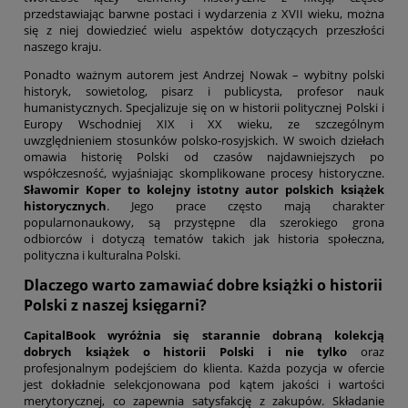
przedstawiając barwne postaci i wydarzenia z XVII wieku, można
się z niej dowiedzieć wielu aspektów dotyczących przeszłości
naszego kraju.
Ponadto ważnym autorem jest Andrzej Nowak – wybitny polski
historyk, sowietolog, pisarz i publicysta, profesor nauk
humanistycznych. Specjalizuje się on w historii politycznej Polski i
Europy Wschodniej XIX i XX wieku, ze szczególnym
uwzględnieniem stosunków polsko-rosyjskich. W swoich dziełach
omawia historię Polski od czasów najdawniejszych po
współczesność, wyjaśniając skomplikowane procesy historyczne.
Sławomir Koper to kolejny istotny autor polskich książek
historycznych
. Jego prace często mają charakter
popularnonaukowy, są przystępne dla szerokiego grona
odbiorców i dotyczą tematów takich jak historia społeczna,
polityczna i kulturalna Polski.
Dlaczego warto zamawiać dobre książki o historii
Polski z naszej księgarni?
CapitalBook wyróżnia się starannie dobraną kolekcją
dobrych książek o historii Polski i
nie tylko
oraz
profesjonalnym podejściem do klienta. Każda pozycja w ofercie
jest dokładnie selekcjonowana pod kątem jakości i wartości
merytorycznej, co zapewnia satysfakcję z zakupów. Składanie