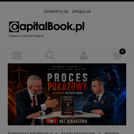
Zarejestruj się
Zaloguj się
»
»
Księgarnia CapitalBook.pl
Książki historyczne
Historia