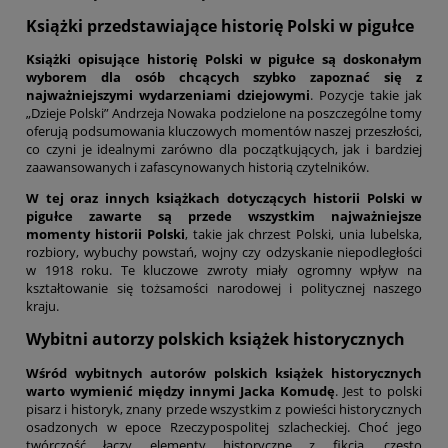
Książki przedstawiające historię Polski w pigułce
Książki opisujące historię Polski w pigułce są doskonałym
wyborem dla osób chcących szybko zapoznać się z
najważniejszymi wydarzeniami dziejowymi
. Pozycje takie jak
„Dzieje Polski” Andrzeja Nowaka podzielone na poszczególne tomy
oferują podsumowania kluczowych momentów naszej przeszłości,
co czyni je idealnymi zarówno dla początkujących, jak i bardziej
zaawansowanych i zafascynowanych historią czytelników.
W tej oraz innych książkach dotyczących historii Polski w
pigułce zawarte są przede wszystkim najważniejsze
momenty historii Polski
, takie jak chrzest Polski, unia lubelska,
rozbiory, wybuchy powstań, wojny czy odzyskanie niepodległości
w 1918 roku. Te kluczowe zwroty miały ogromny wpływ na
kształtowanie się tożsamości narodowej i politycznej naszego
kraju.
Wybitni autorzy polskich książek historycznych
Wśród wybitnych autorów polskich książek historycznych
warto wymienić między innymi Jacka Komudę
. Jest to polski
pisarz i historyk, znany przede wszystkim z powieści historycznych
osadzonych w epoce Rzeczypospolitej szlacheckiej. Choć jego
twórczość łączy elementy historyczne z fikcją, często