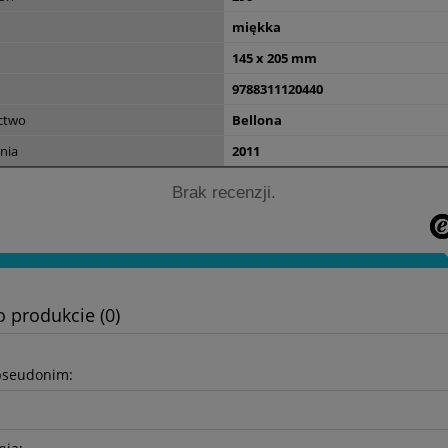
34,00 zł
miękka
145 x 205 mm
do koszyka
9788311120440
ctwo
Bellona
nia
2011
Brak recenzji.
o produkcie (0)
pseudonim: