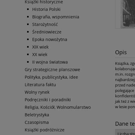
Książki historyczne
Historia Polski
Biografia, wspomnienia
Starożytność
Średniowiecze
Epoka nowożytna
XIX wiek
Opis
XX wiek
II wojna światowa
Książka, z
kolaborując
Gry strategiczne planszowe
m.in. rozg
Polityka, publicystyka, idee
najbardziej
Literatura faktu
przed nade
polegające
Wolny rynek
konfidentów
Podręczniki i poradniki
jak też z w
w lesie po
Religia, Kościół, Wolnomularstwo
Beletrystyka
Czasopisma
Dane te
Książki podróżnicze
Liczba st