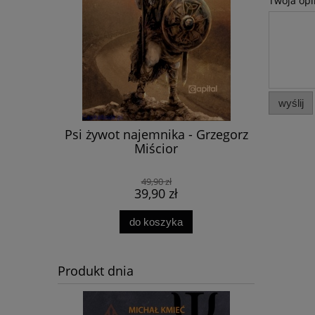
Twoja opi
wyślij
udski,
Psi żywot najemnika - Grzegorz
[E-book
 historia
Miścior
epoc
1920 -
neoliber
aw Kornaś,
budują n
49,90 zł
z Formicki
39,90 zł
do koszyka
Produkt dnia