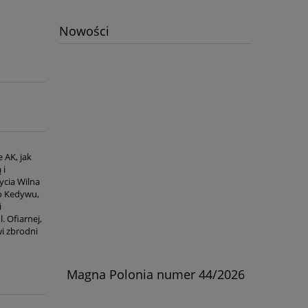
Nowości
 AK, jak
 i
ycia Wilna
go Kedywu,
i
. Ofiarnej,
wi zbrodni
skiej w
Magna Polonia numer 44/2026
Kościół
rylski