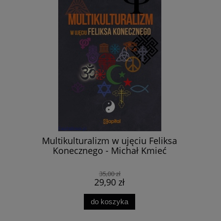
lski. Od
Multikulturalizm w ujęciu Feliksa
Zabić 
. Tom I -
Konecznego - Michał Kmieć
śmierci
n
Le
35,00 zł
29,90 zł
do koszyka