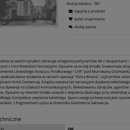
Kod produktu:
581
zapytaj o produkt
poleć znajomemu
dodaj opinię
godnie ze swoim tytułem obrazuje zmagania partyzantów AK z okupantami i
ymi z nimi litewskimi formacjami. Opisane są w niej śmiałe, brawurowe akcje
romienie Litewskiego Korpusu Posiłkowego "LVR" pod Murowaną Oszmianką
 spektakularne działania w ramach operacji "Ostra Brama", czyli próbie zdob
jściem Armii Czerwonej. Książka zawiera też sensacyjne działania wileńskie
 na dywersji na szlakach komunikacyjnych, likwidowaniu zdrajców, agentów 
. Opisane są również śmiałe ucieczki z więzienia śledczego przy wileńskiej ul
ielkiego kompleksu więzienia łukiskiego. Sporo uwagi poświęcone jest opiso
narskim, z fragmentami opisu w dzienniku Kazimierza Sakowicza.
Dzieje sprawy żydow
chniczne
Polsce – Antoni Ma
ron
298