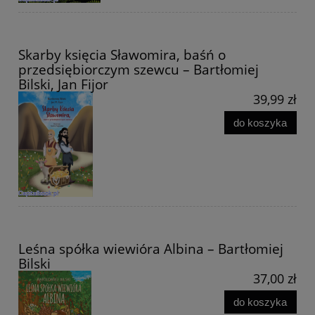
Skarby księcia Sławomira, baśń o
przedsiębiorczym szewcu – Bartłomiej
Bilski, Jan Fijor
39,99 zł
do koszyka
Leśna spółka wiewióra Albina – Bartłomiej
Bilski
37,00 zł
do koszyka