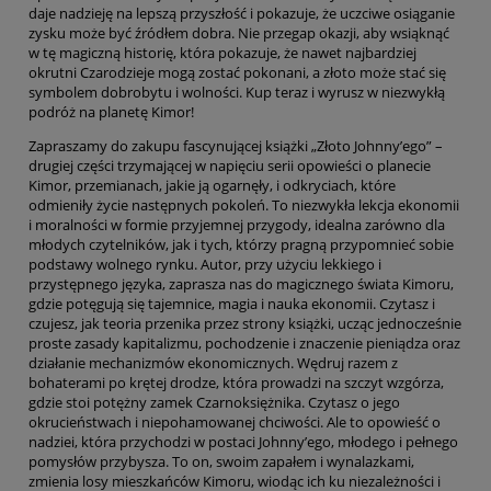
daje nadzieję na lepszą przyszłość i pokazuje, że uczciwe osiąganie
zysku może być źródłem dobra. Nie przegap okazji, aby wsiąknąć
w tę magiczną historię, która pokazuje, że nawet najbardziej
okrutni Czarodzieje mogą zostać pokonani, a złoto może stać się
symbolem dobrobytu i wolności. Kup teraz i wyrusz w niezwykłą
podróż na planetę Kimor!
Zapraszamy do zakupu fascynującej książki „Złoto Johnny’ego” –
drugiej części trzymającej w napięciu serii opowieści o planecie
Kimor, przemianach, jakie ją ogarnęły, i odkryciach, które
odmieniły życie następnych pokoleń. To niezwykła lekcja ekonomii
i moralności w formie przyjemnej przygody, idealna zarówno dla
młodych czytelników, jak i tych, którzy pragną przypomnieć sobie
podstawy wolnego rynku. Autor, przy użyciu lekkiego i
przystępnego języka, zaprasza nas do magicznego świata Kimoru,
gdzie potęgują się tajemnice, magia i nauka ekonomii. Czytasz i
czujesz, jak teoria przenika przez strony książki, ucząc jednocześnie
proste zasady kapitalizmu, pochodzenie i znaczenie pieniądza oraz
działanie mechanizmów ekonomicznych. Wędruj razem z
bohaterami po krętej drodze, która prowadzi na szczyt wzgórza,
gdzie stoi potężny zamek Czarnoksiężnika. Czytasz o jego
okrucieństwach i niepohamowanej chciwości. Ale to opowieść o
nadziei, która przychodzi w postaci Johnny’ego, młodego i pełnego
pomysłów przybysza. To on, swoim zapałem i wynalazkami,
zmienia losy mieszkańców Kimoru, wiodąc ich ku niezależności i