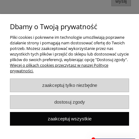
wyślij
Dbamy o Twoją prywatność
Pomoc
Pliki cookies i pokrewne im technologie umożliwiają poprawne
działanie strony i pomagają nam dostosować ofertę do Twoich
Dostawa
potrzeb. Możesz zaakceptować wykorzystanie przez nas
wszystkich tych plików i przejść do sklepu lub dostosować użycie
plików do swoich preferencji, wybierając opcję "Dostosuj zgody".
Moje konto
Więcej o plikach cookies przeczytasz w naszej Polityce
prywatności.
Gwarancja i zwroty
zaakceptuj tylko niezbędne
O firmie
dostosuj zgody
Rekomendowane strony
zaakceptuj wszystkie
Szybki kontakt
Capital ul. Tenisowa 8/U1, 02-602 Warszawa, Tel:
+48
533496436
Mail:
sklep@capitalbook.pl