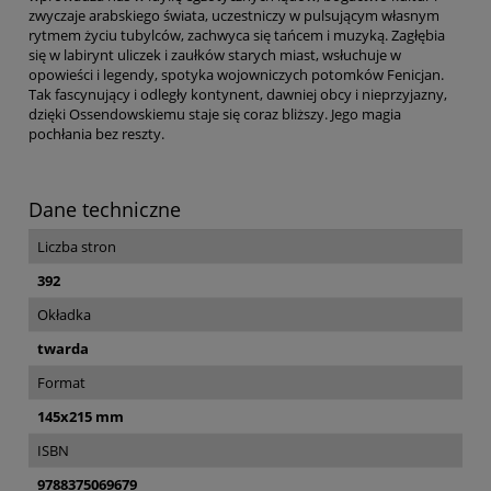
zwyczaje arabskiego świata, uczestniczy w pulsującym własnym
rytmem życiu tubylców, zachwyca się tańcem i muzyką. Zagłębia
się w labirynt uliczek i zaułków starych miast, wsłuchuje w
opowieści i legendy, spotyka wojowniczych potomków Fenicjan.
Tak fascynujący i odległy kontynent, dawniej obcy i nieprzyjazny,
dzięki Ossendowskiemu staje się coraz bliższy. Jego magia
pochłania bez reszty.
Dane techniczne
Liczba stron
392
Okładka
twarda
Format
145x215 mm
ISBN
9788375069679