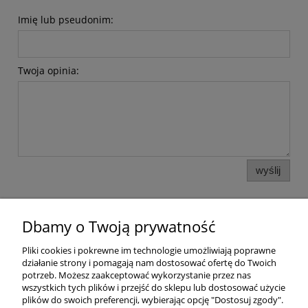
Imię lub pseudonim:
Twoja opinia:
wyślij
Dbamy o Twoją prywatność
Pomoc
Pliki cookies i pokrewne im technologie umożliwiają poprawne
działanie strony i pomagają nam dostosować ofertę do Twoich
Dostawa
potrzeb. Możesz zaakceptować wykorzystanie przez nas
wszystkich tych plików i przejść do sklepu lub dostosować użycie
plików do swoich preferencji, wybierając opcję "Dostosuj zgody".
Moje konto