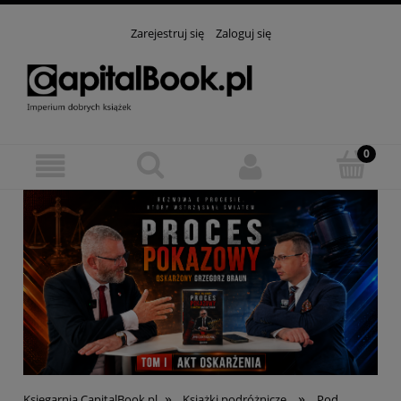
Zarejestruj się
Zaloguj się
»
»
Księgarnia CapitalBook.pl
Książki podróżnicze
Pod