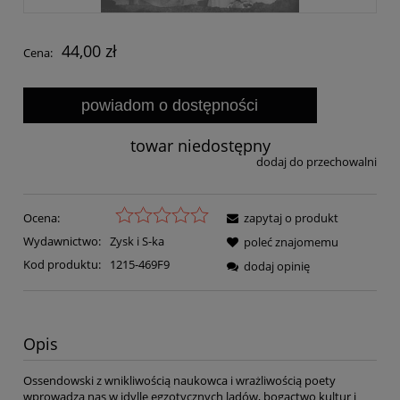
44,00 zł
Cena:
powiadom o dostępności
towar niedostępny
dodaj do przechowalni
Ocena:
zapytaj o produkt
Wydawnictwo:
Zysk i S-ka
poleć znajomemu
Kod produktu:
1215-469F9
dodaj opinię
Opis
Ossendowski z wnikliwością naukowca i wrażliwością poety
wprowadza nas w idyllę egzotycznych lądów, bogactwo kultur i