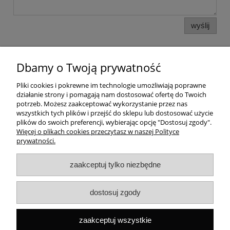
wyślij
Dbamy o Twoją prywatność
Pomoc
Pliki cookies i pokrewne im technologie umożliwiają poprawne
działanie strony i pomagają nam dostosować ofertę do Twoich
Dostawa
potrzeb. Możesz zaakceptować wykorzystanie przez nas
wszystkich tych plików i przejść do sklepu lub dostosować użycie
plików do swoich preferencji, wybierając opcję "Dostosuj zgody".
Moje konto
Więcej o plikach cookies przeczytasz w naszej Polityce
prywatności.
Gwarancja i zwroty
zaakceptuj tylko niezbędne
O firmie
dostosuj zgody
Rekomendowane strony
zaakceptuj wszystkie
Szybki kontakt