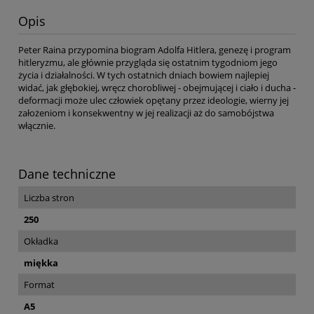
Opis
Peter Raina przypomina biogram Adolfa Hitlera, genezę i program
hitleryzmu, ale głównie przygląda się ostatnim tygodniom jego
życia i działalności. W tych ostatnich dniach bowiem najlepiej
widać, jak głębokiej, wręcz chorobliwej - obejmującej i ciało i ducha -
deformacji może ulec człowiek opętany przez ideologie, wierny jej
założeniom i konsekwentny w jej realizacji aż do samobójstwa
włącznie.
Dane techniczne
Liczba stron
250
Okładka
miękka
Format
A5