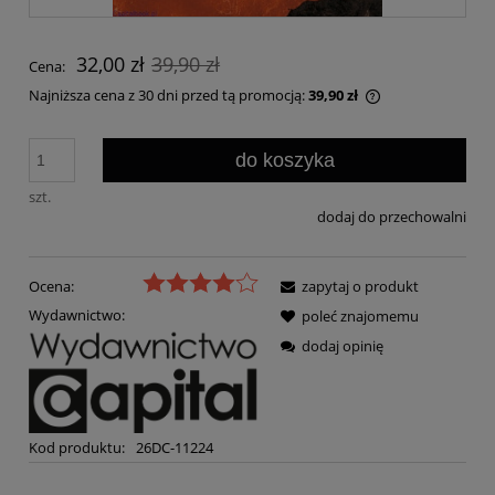
32,00 zł
39,90 zł
Cena:
Najniższa cena z 30 dni przed tą promocją:
39,90 zł
Jeżeli produkt j
30 dni, wyświetl
do koszyka
momentu, kiedy 
sprzedaży.
szt.
dodaj do przechowalni
Ocena:
zapytaj o produkt
Wydawnictwo:
poleć znajomemu
dodaj opinię
Kod produktu:
26DC-11224