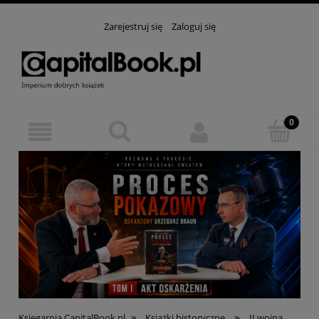
Zarejestruj się
Zaloguj się
»
»
Księgarnia CapitalBook.pl
Książki historyczne
II wojna