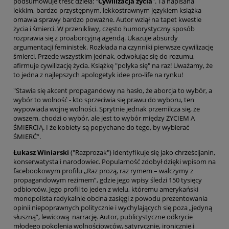
podsumowuje treść dzieła: "
Cywilizacja życia
". Ta napisana
lekkim, bardzo przystępnym, lekkostrawnym językiem książka
omawia sprawy bardzo poważne. Autor wziął na tapet kwestie
życia i śmierci. W przenikliwy, często humorystyczny sposób
rozprawia się z proaborcyjną agendą. Ukazuje absurdy
argumentacji feministek. Rozkłada na czynniki pierwsze cywilizację
śmierci. Przede wszystkim jednak, odwołując się do rozumu,
afirmuje cywilizację życia. Książkę "połyka się" na raz! Uważamy, że
to jedna z najlepszych apologetyk idee pro-life na rynku!
"Stawia się akcent propagandowy na hasło, że aborcja to wybór, a
wybór to wolność - kto sprzeciwia się prawu do wyboru, ten
wypowiada wojnę wolności. Sprytnie jednak przemilcza się, że
owszem, chodzi o wybór, ale jest to wybór między ŻYCIEM A
ŚMIERCIĄ. I że kobiety są popychane do tego, by wybierać
ŚMIERĆ”.
Łukasz Winiarski
("Razprozak") identyfikuje się jako chrześcijanin,
konserwatysta i narodowiec. Popularność zdobył dzięki wpisom na
facebookowym profilu ,,Raz prozą, raz rymem – walczymy z
propagandowym reżimem”, gdzie jego wpisy śledzi 150 tysięcy
odbiorców. Jego profil to jeden z wielu, któremu amerykański
monopolista radykalnie obcina zasięgi z powodu prezentowania
opinii niepoprawnych politycznie i wychylających się poza „jedyną
słuszną”, lewicową narrację. Autor, publicystyczne odkrycie
młodego pokolenia wolnościowców, satyrycznie, ironicznie i