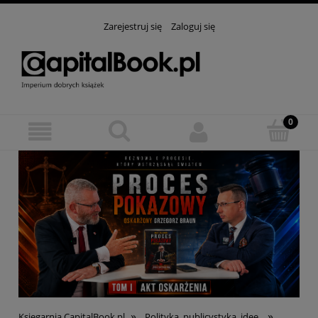
Zarejestruj się
Zaloguj się
»
»
Księgarnia CapitalBook.pl
Polityka, publicystyka, idee