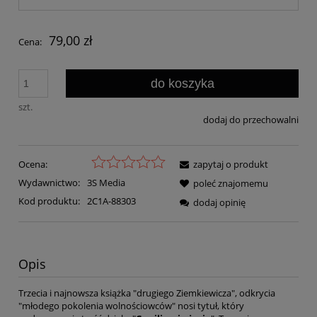
79,00 zł
Cena:
do koszyka
szt.
dodaj do przechowalni
Ocena:
zapytaj o produkt
Wydawnictwo:
3S Media
poleć znajomemu
Kod produktu:
2C1A-88303
dodaj opinię
Opis
Trzecia i najnowsza książka "drugiego Ziemkiewicza", odkrycia
"młodego pokolenia wolnościowców" nosi tytuł, który