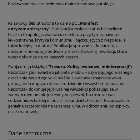
bezkrwawo zwalcza reżimowo-mainstreamową patologię.
--------
Książkowy debiut autora to dzieło pt.
„Manifest
antykomunistyczny”
. Publikacjka zyskała status bestsellera!
Książka to apologia wolności, rzetelna, a przy tym zabawna i
lekkostrawna, krytyka komunizmu i pączkujących z niego idei, a
także kolejnych mutacji. Publikacja sprowadza do parteru, a
następnie nokautuje podwaliny marksistowskiej rewolucji, która
wciąż dokonuje się na naszych oczach.
Swoją drugą książką ("
Tresura. Kulisy lewicowej indoktrynacji
")
Razprozak gasi lewactwo jak peta w kiblu – używając jego własnego
określenia zawartego w jej tekście. Lewicowa i marksistowska
propaganda dopływa do nas codziennie i wszystkimi kanałami.
Razprozak dokonuje jej brutalnej wiwisekcji pokazując, że w
żadnym medium nie jesteśmy bezpieczni, bo tresura trwa
codziennie, w każdej minucie i sekundzie! „Tresura” Razprozaka to
genialna szczepionka na tę zarazę! Ona, w odróżnieniu od szprycy,
działa naprawdę!
Dane techniczne