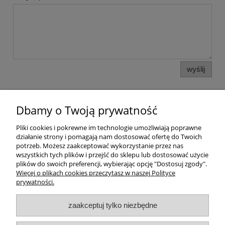
wyślij
Dbamy o Twoją prywatność
Pomoc
Pliki cookies i pokrewne im technologie umożliwiają poprawne
działanie strony i pomagają nam dostosować ofertę do Twoich
Dostawa
potrzeb. Możesz zaakceptować wykorzystanie przez nas
wszystkich tych plików i przejść do sklepu lub dostosować użycie
plików do swoich preferencji, wybierając opcję "Dostosuj zgody".
Moje konto
Więcej o plikach cookies przeczytasz w naszej Polityce
prywatności.
Gwarancja i zwroty
zaakceptuj tylko niezbędne
O firmie