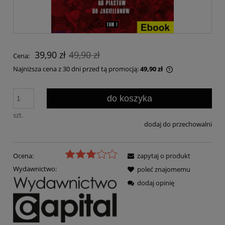
39,90 zł
49,90 zł
Cena:
Najniższa cena z 30 dni przed tą promocją:
49,90 zł
Jeżeli produkt j
30 dni, wyświetl
do koszyka
momentu, kiedy 
sprzedaży.
szt.
dodaj do przechowalni
Ocena:
zapytaj o produkt
Wydawnictwo:
poleć znajomemu
dodaj opinię