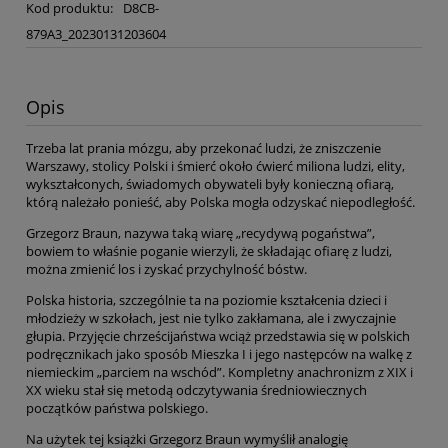
Kod produktu:
D8CB-
879A3_20230131203604
Opis
Trzeba lat prania mózgu, aby przekonać ludzi, że zniszczenie
Warszawy, stolicy Polski i śmierć około ćwierć miliona ludzi, elity,
wykształconych, świadomych obywateli były konieczną ofiarą,
którą należało ponieść, aby Polska mogła odzyskać niepodległość.
Grzegorz Braun, nazywa taką wiarę „recydywą pogaństwa”,
bowiem to właśnie poganie wierzyli, że składając ofiarę z ludzi,
można zmienić los i zyskać przychylność bóstw.
Polska historia, szczególnie ta na poziomie kształcenia dzieci i
młodzieży w szkołach, jest nie tylko zakłamana, ale i zwyczajnie
głupia. Przyjęcie chrześcijaństwa wciąż przedstawia się w polskich
podręcznikach jako sposób Mieszka I i jego następców na walkę z
niemieckim „parciem na wschód”. Kompletny anachronizm z XIX i
XX wieku stał się metodą odczytywania średniowiecznych
początków państwa polskiego.
Na użytek tej książki Grzegorz Braun wymyślił analogię