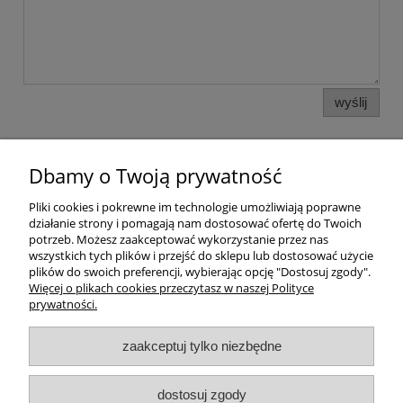
wyślij
Dbamy o Twoją prywatność
Pomoc
Pliki cookies i pokrewne im technologie umożliwiają poprawne
działanie strony i pomagają nam dostosować ofertę do Twoich
Dostawa
potrzeb. Możesz zaakceptować wykorzystanie przez nas
wszystkich tych plików i przejść do sklepu lub dostosować użycie
plików do swoich preferencji, wybierając opcję "Dostosuj zgody".
Moje konto
Więcej o plikach cookies przeczytasz w naszej Polityce
prywatności.
Gwarancja i zwroty
zaakceptuj tylko niezbędne
O firmie
dostosuj zgody