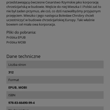
przedstawiającą ówczesne Cesarstwo Rzymskie jako korporację
chrześcijańską w budowie. Wejście do niej Mieszka I i Polski zaś to
nie był żaden przymus, ale coś, co dziś nazwalibyśmy przyjaznym
przejęciem. Mieszko i jego następca Bolesław Chrobry chcieli
uczestniczyć w budowie chrześcijańskiej Europy. Taki właśnie
bowiem cel miała owa korporacja.
Pliki do pobrania:
Próbka EPUB
Próbka MOBI
Dane techniczne
Liczba stron
312
Format
EPUB, MOBI
ISBN
978-83-66490-99-4