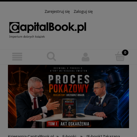
Zarejestruj się
Zaloguj się
»
»
Księgarnia CapitalBook.pl
E-booki
[E-book] Zakazana