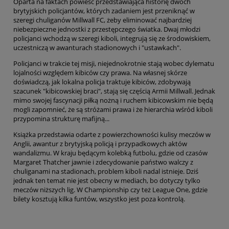
Oparta na faktach powieść przedstawiająca historię dwóch
brytyjskich policjantów, których zadaniem jest przeniknąć w
szeregi chuliganów Millwall FC, żeby eliminować najbardziej
niebezpieczne jednostki z przestępczego światka. Dwaj młodzi
policjanci wchodzą w szeregi kiboli, integrują się ze środowiskiem,
uczestniczą w awanturach stadionowych i "ustawkach".
Policjanci w trakcie tej misji, niejednokrotnie stają wobec dylematu
lojalności względem kibiców czy prawa. Na własnej skórze
doświadczą, jak lokalna policja traktuje kibiców, zdobywają
szacunek "kibicowskiej braci", stają się częścią Armii Millwall. Jednak
mimo swojej fascynacji piłką nożną i ruchem kibicowskim nie będą
mogli zapomnieć, że są stróżami prawa i że hierarchia wśród kiboli
przypomina strukturę mafijną...
Książka przedstawia odarte z powierzchowności kulisy meczów w
Anglii, awantur z brytyjską policją i przypadkowych aktów
wandalizmu. W kraju będącym kolebką futbolu, gdzie od czasów
Margaret Thatcher jawnie i zdecydowanie państwo walczy z
chuliganami na stadionach, problem kiboli nadal istnieje. Dziś
jednak ten temat nie jest obecny w mediach, bo dotyczy tylko
meczów niższych lig. W Championship czy też League One, gdzie
bilety kosztują kilka funtów, wszystko jest poza kontrolą.