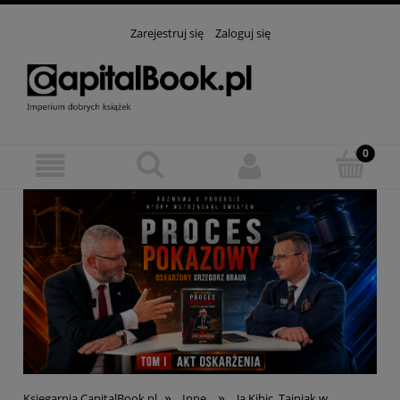
Zarejestruj się
Zaloguj się
»
»
Księgarnia CapitalBook.pl
Inne
Ja Kibic. Tajniak w