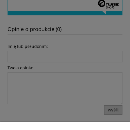
Opinie o produkcie (0)
Imię lub pseudonim:
Twoja opinia:
wyślij