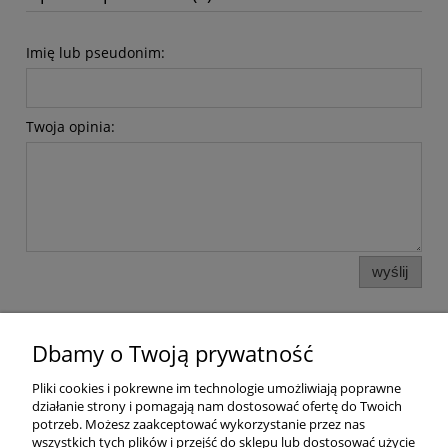
Imię lub pseudonim:
Twoja opinia:
wyślij
Dbamy o Twoją prywatność
Pomoc
Pliki cookies i pokrewne im technologie umożliwiają poprawne
działanie strony i pomagają nam dostosować ofertę do Twoich
Dostawa
potrzeb. Możesz zaakceptować wykorzystanie przez nas
wszystkich tych plików i przejść do sklepu lub dostosować użycie