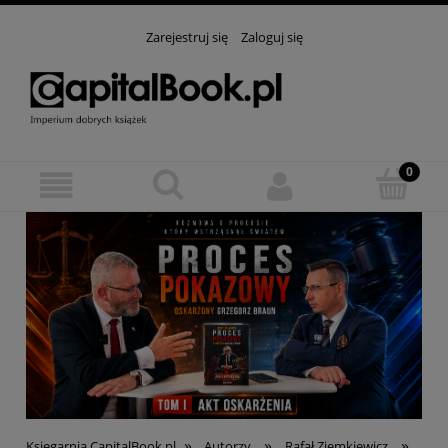
Zarejestruj się
Zaloguj się
»
»
»
Księgarnia CapitalBook.pl
Autorzy
Rafał Ziemkiewicz