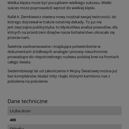
Wielka klęska może być początkiem wielkiego sukcesu. Wielki
sukces może poprowadzić wprost do wielkiej klęski.
Rafał A. Ziemkiewicz otwiera nowy rozdział swojej twórczości, do
którego dojrzewał w trakcie ostatniej dekady. To już nie
jest
zwyczajna
publicystyka, to błyskotliwa analiza powodów, dla
których na przestrzeni dziejów nasze bohaterstwo obracało się
przeciw nam.
Świetnie zaobserwowane i znajdujące potwierdzenie w
dokumentach źródłowych analogie i procesy nieuchronnie
prowadzące do niepotrzebnego rozlewu polskiej krwi na frontach
całego świata.
Siedemdziesiąt lat od zakończenia II Wojny Światowej można już
bez kompleksów obalać mity i bajki, którymi karmiono nas z
pokolenia na pokolenie.
Dane techniczne
Liczba stron
400
Okładka