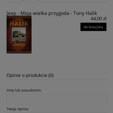
Jeep - Moja wielka przygoda - Tony Halik
44,00 zł
do koszyka
Opinie o produkcie (0)
Imię lub pseudonim:
Twoja opinia: