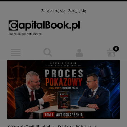
Zarejestruj się
Zaloguj się
»
»
Księgarnia CapitalBook.pl
Książki podróżnicze