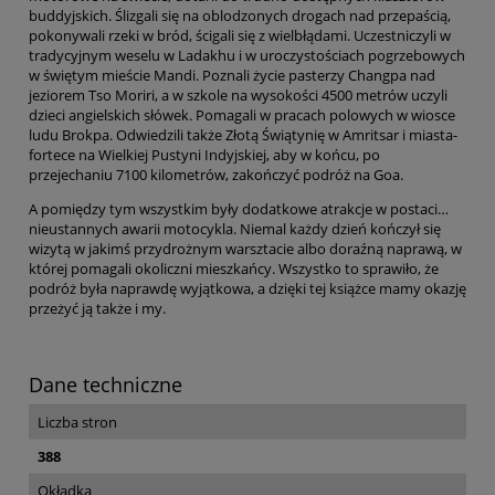
buddyjskich. Ślizgali się na oblodzonych drogach nad przepaścią,
pokonywali rzeki w bród, ścigali się z wielbłądami. Uczestniczyli w
tradycyjnym weselu w Ladakhu i w uroczystościach pogrzebowych
w świętym mieście Mandi. Poznali życie pasterzy Changpa nad
jeziorem Tso Moriri, a w szkole na wysokości 4500 metrów uczyli
dzieci angielskich słówek. Pomagali w pracach polowych w wiosce
ludu Brokpa. Odwiedzili także Złotą Świątynię w Amritsar i miasta-
fortece na Wielkiej Pustyni Indyjskiej, aby w końcu, po
przejechaniu 7100 kilometrów, zakończyć podróż na Goa.
A pomiędzy tym wszystkim były dodatkowe atrakcje w postaci…
nieustannych awarii motocykla. Niemal każdy dzień kończył się
wizytą w jakimś przydrożnym warsztacie albo doraźną naprawą, w
której pomagali okoliczni mieszkańcy. Wszystko to sprawiło, że
podróż była naprawdę wyjątkowa, a dzięki tej książce mamy okazję
przeżyć ją także i my.
Dane techniczne
Liczba stron
388
Okładka