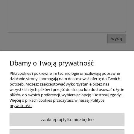
wyślij
Dbamy o Twoją prywatność
Pomoc
Pliki cookies i pokrewne im technologie umożliwiają poprawne
działanie strony i pomagają nam dostosować ofertę do Twoich
Dostawa
potrzeb. Możesz zaakceptować wykorzystanie przez nas
wszystkich tych plików i przejść do sklepu lub dostosować użycie
plików do swoich preferencji, wybierając opcję "Dostosuj zgody".
Moje konto
Więcej o plikach cookies przeczytasz w naszej Polityce
prywatności.
Gwarancja i zwroty
zaakceptuj tylko niezbędne
O firmie