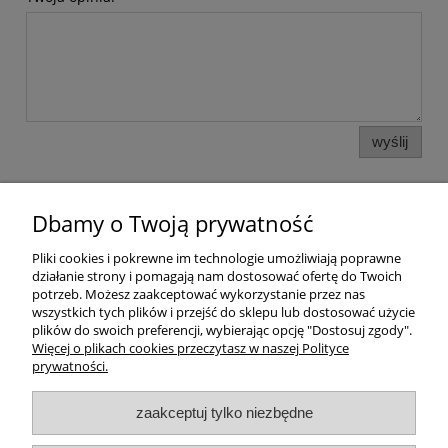
wyślij
Dbamy o Twoją prywatność
Pomoc
Pliki cookies i pokrewne im technologie umożliwiają poprawne
działanie strony i pomagają nam dostosować ofertę do Twoich
Dostawa
potrzeb. Możesz zaakceptować wykorzystanie przez nas
wszystkich tych plików i przejść do sklepu lub dostosować użycie
plików do swoich preferencji, wybierając opcję "Dostosuj zgody".
Moje konto
Więcej o plikach cookies przeczytasz w naszej Polityce
prywatności.
Gwarancja i zwroty
zaakceptuj tylko niezbędne
O firmie