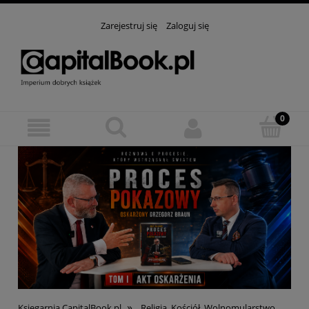
Zarejestruj się
Zaloguj się
»
Księgarnia CapitalBook.pl
Religia, Kościół, Wolnomularstwo