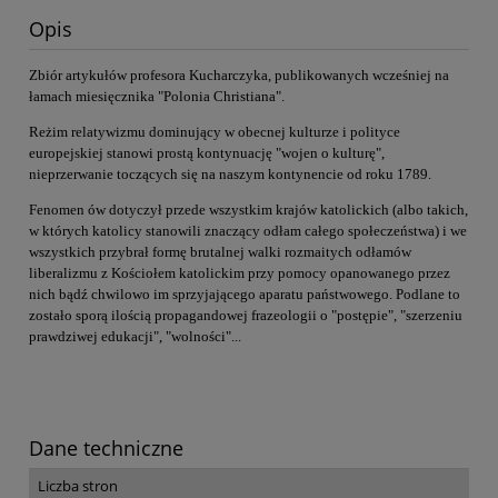
Opis
Zbiór artykułów profesora Kucharczyka, publikowanych wcześniej na
łamach miesięcznika "Polonia Christiana".
R
eżim relatywizmu dominujący w obecnej kulturze i polityce
europejskiej stanowi prostą kontynuację "wojen o kulturę",
nieprzerwanie toczących się na naszym kontynencie od roku 1789.
F
enomen ów dotyczył przede wszystkim krajów katolickich (albo takich,
w których katolicy stanowili znaczący odłam całego społeczeństwa) i we
wszystkich przybrał formę brutalnej walki rozmaitych odłamów
liberalizmu z Kościołem katolickim przy pomocy opanowanego przez
nich bądź chwilowo im sprzyjającego aparatu państwowego. Podlane to
zostało sporą ilością propagandowej frazeologii o "postępie", "szerzeniu
prawdziwej edukacji", "wolności"...
Dane techniczne
Liczba stron