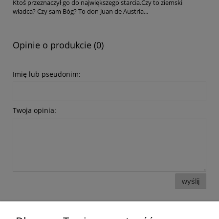
Ktoś przeznaczył go do największego starcia.Czy to ziemski
władca? Czy sam Bóg? To don Juan de Austria...
Opinie o produkcie (0)
Imię lub pseudonim:
Twoja opinia:
wyślij