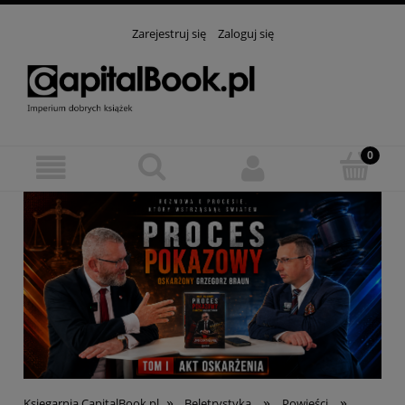
Zarejestruj się
Zaloguj się
»
»
»
Księgarnia CapitalBook.pl
Beletrystyka
Powieści