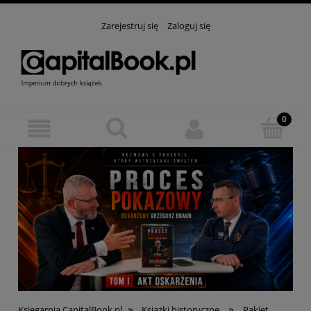
Zarejestruj się
Zaloguj się
»
»
Księgarnia CapitalBook.pl
Książki historyczne
Pakiet.