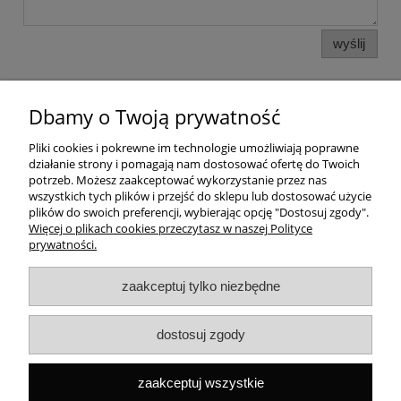
wyślij
Dbamy o Twoją prywatność
Pomoc
Pliki cookies i pokrewne im technologie umożliwiają poprawne
działanie strony i pomagają nam dostosować ofertę do Twoich
Dostawa
potrzeb. Możesz zaakceptować wykorzystanie przez nas
wszystkich tych plików i przejść do sklepu lub dostosować użycie
plików do swoich preferencji, wybierając opcję "Dostosuj zgody".
Moje konto
Więcej o plikach cookies przeczytasz w naszej Polityce
prywatności.
Gwarancja i zwroty
zaakceptuj tylko niezbędne
O firmie
dostosuj zgody
Rekomendowane strony
zaakceptuj wszystkie
Szybki kontakt