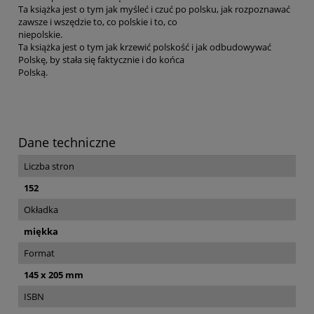
Ta książka jest o tym jak myśleć i czuć po polsku, jak rozpoznawać
zawsze i wszędzie to, co polskie i to, co
niepolskie.
Ta książka jest o tym jak krzewić polskość i jak odbudowywać
Polskę, by stała się faktycznie i do końca
Polską.
Dane techniczne
Liczba stron
152
Okładka
miękka
Format
145 x 205 mm
ISBN