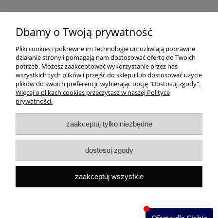
Dbamy o Twoją prywatność
Pomoc
Pliki cookies i pokrewne im technologie umożliwiają poprawne
działanie strony i pomagają nam dostosować ofertę do Twoich
Dostawa
potrzeb. Możesz zaakceptować wykorzystanie przez nas
wszystkich tych plików i przejść do sklepu lub dostosować użycie
plików do swoich preferencji, wybierając opcję "Dostosuj zgody".
Moje konto
Więcej o plikach cookies przeczytasz w naszej Polityce
prywatności.
Gwarancja i zwroty
zaakceptuj tylko niezbędne
O firmie
dostosuj zgody
Rekomendowane strony
zaakceptuj wszystkie
Szybki kontakt
Capital ul. Tenisowa 8/U1, 02-602 Warszawa, Tel:
+48
533496436
Mail:
sklep@capitalbook.pl
pokaż pełną wersję strony