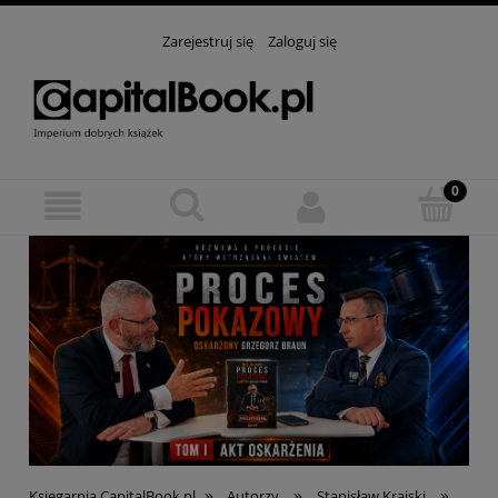
Zarejestruj się
Zaloguj się
»
»
»
Księgarnia CapitalBook.pl
Autorzy
Stanisław Krajski