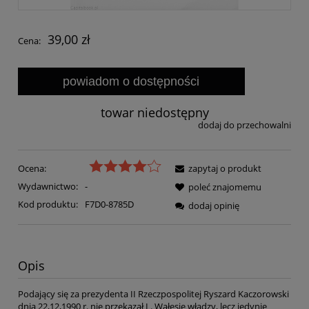
39,00 zł
Cena:
powiadom o dostępności
towar niedostępny
dodaj do przechowalni
Ocena:
zapytaj o produkt
Wydawnictwo:
-
poleć znajomemu
Kod produktu:
F7D0-8785D
dodaj opinię
Opis
Podający się za prezydenta II Rzeczpospolitej Ryszard Kaczorowski
dnia 22,12,1990 r. nie przekazał L. Wałęsie władzy, lecz jedynie