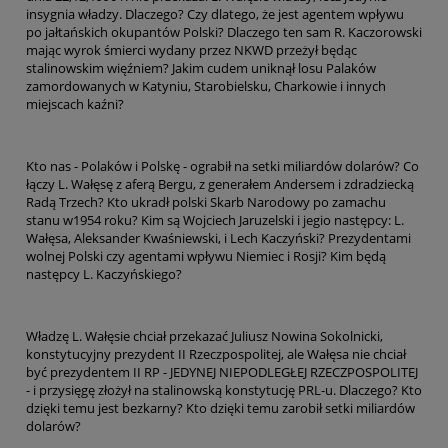
insygnia władzy. Dlaczego? Czy dlatego, że jest agentem wpływu
po jałtańskich okupantów Polski? Dlaczego ten sam R. Kaczorowski
mając wyrok śmierci wydany przez NKWD przeżył będąc
stalinowskim więźniem? Jakim cudem uniknął losu Palaków
zamordowanych w Katyniu, Starobielsku, Charkowie i innych
miejscach kaźni?
Kto nas - Polaków i Polskę - ograbił na setki miliardów dolarów? Co
łączy L. Wałęsę z aferą Bergu, z generałem Andersem i zdradziecką
Radą Trzech? Kto ukradł polski Skarb Narodowy po zamachu
stanu w1954 roku? Kim są Wojciech Jaruzelski i jegio następcy: L.
Wałęsa, Aleksander Kwaśniewski, i Lech Kaczyński? Prezydentami
wolnej Polski czy agentami wpływu Niemiec i Rosji? Kim będą
następcy L. Kaczyńskiego?
Władzę L. Wałęsie chciał przekazać Juliusz Nowina Sokolnicki,
konstytucyjny prezydent II Rzeczpospolitej, ale Wałęsa nie chciał
być prezydentem II RP - JEDYNEJ NIEPODLEGŁEJ RZECZPOSPOLITEJ
- i przysięgę złożył na stalinowską konstytucję PRL-u. Dlaczego? Kto
dzięki temu jest bezkarny? Kto dzięki temu zarobił setki miliardów
dolarów?