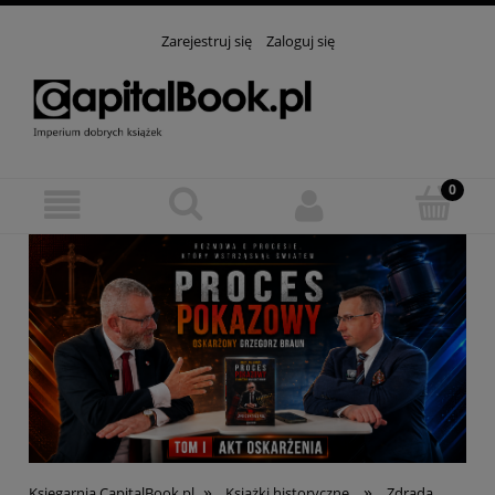
Zarejestruj się
Zaloguj się
»
»
Księgarnia CapitalBook.pl
Książki historyczne
Zdrada