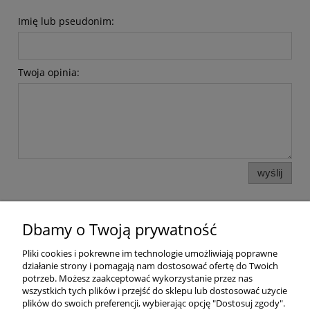
Imię lub pseudonim:
Twoja opinia:
wyślij
Dbamy o Twoją prywatność
Pomoc
Pliki cookies i pokrewne im technologie umożliwiają poprawne
działanie strony i pomagają nam dostosować ofertę do Twoich
Dostawa
potrzeb. Możesz zaakceptować wykorzystanie przez nas
wszystkich tych plików i przejść do sklepu lub dostosować użycie
plików do swoich preferencji, wybierając opcję "Dostosuj zgody".
Moje konto