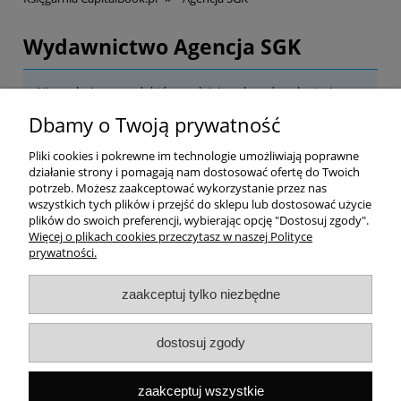
Wydawnictwo Agencja SGK
Nie znaleziono produktów spełniających podane kryteria.
Dbamy o Twoją prywatność
Pomoc
Pliki cookies i pokrewne im technologie umożliwiają poprawne
działanie strony i pomagają nam dostosować ofertę do Twoich
Dostawa
potrzeb. Możesz zaakceptować wykorzystanie przez nas
wszystkich tych plików i przejść do sklepu lub dostosować użycie
plików do swoich preferencji, wybierając opcję "Dostosuj zgody".
Moje konto
Więcej o plikach cookies przeczytasz w naszej Polityce
prywatności.
Gwarancja i zwroty
zaakceptuj tylko niezbędne
O firmie
dostosuj zgody
Rekomendowane strony
zaakceptuj wszystkie
Szybki kontakt