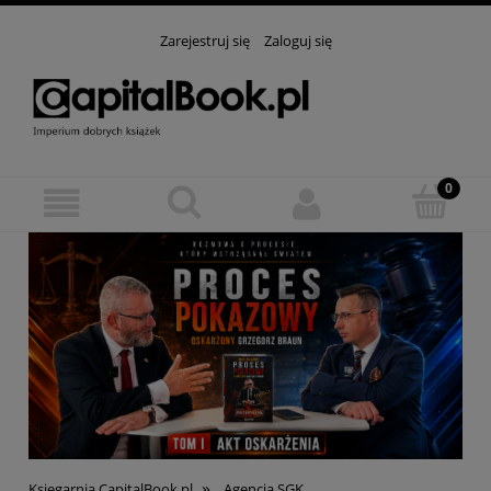
Zarejestruj się
Zaloguj się
»
Księgarnia CapitalBook.pl
Agencja SGK