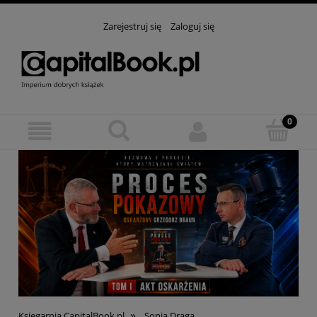
Zarejestruj się
Zaloguj się
»
Księgarnia CapitalBook.pl
Sonia Draga