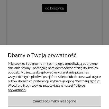
do koszyka
Dbamy o Twoją prywatność
Pomoc
Pliki cookies i pokrewne im technologie umożliwiają poprawne
działanie strony i pomagają nam dostosować ofertę do Twoich
Dostawa
potrzeb. Możesz zaakceptować wykorzystanie przez nas
wszystkich tych plików i przejść do sklepu lub dostosować użycie
plików do swoich preferencji, wybierając opcję "Dostosuj zgody".
Moje konto
Więcej o plikach cookies przeczytasz w naszej Polityce
prywatności.
Gwarancja i zwroty
zaakceptuj tylko niezbędne
O firmie