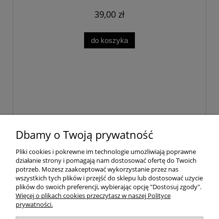
39,00 zł
do koszyka
Dbamy o Twoją prywatność
Pomoc
Pliki cookies i pokrewne im technologie umożliwiają poprawne
działanie strony i pomagają nam dostosować ofertę do Twoich
Dostawa
potrzeb. Możesz zaakceptować wykorzystanie przez nas
wszystkich tych plików i przejść do sklepu lub dostosować użycie
plików do swoich preferencji, wybierając opcję "Dostosuj zgody".
Moje konto
Więcej o plikach cookies przeczytasz w naszej Polityce
prywatności.
Gwarancja i zwroty