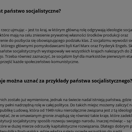
st państwo socjalistyczne?
 rzecz ujmując – jest to kraj, w którym główną rolę odgrywają ideologie socja
, które mają na celu zniesienie prywatnej własności środków produkcji oraz
nie do pozbycia się obowiązującego podziału klas. Z socjalizmu wywodzi si
którego głównymi pomysłodawcami byli Karl Marx oraz Fryderyk Engels. S
państw socjalistycznych występowały we wszystkich krajach należących do 
go. Trzeba również zaznaczyć, że socjalizm był dla marksistów pierwszym et
 przejść każde społeczeństwo komunistyczne.
raje można uznać za przykłady państwa socjalistycznego
nich zostało już wymienione, jednak na świecie nadal istnieją państwa, gdzie
zny pełni nadrzędną rolę w całej polityce. Do takich miejsc możemy zaliczyć 
ublikę Ludową, która od 1949 roku nierozłącznie związana jest z tą ideologi
iętać, że w omawianym gronie znajdują się również takie kraje, które zadek
Dzieje sprawy żydow
stytucji socjalistyczny sposób rozwoju swojego narodu. Inaczej mówiąc – są 
Polsce – Antoni Ma
tóre w dużej mierze odrzuciły kapitalistyczne rozwiązania. Dlatego dobrym
Republika Portugalska, gdzie władza należy przede wszystkim do partii