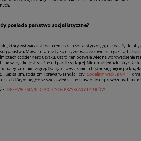
znych.
34,00 zł
do koszyka
ady posiada państwo socjalistyczne?
kt, który wytwarza się na terenie kraju socjalistycznego, nie należy do obyw
ścią państwa. Mowa tutaj nie tylko o żywności, ale również o gazetach, książ
dmiotach codziennego użytku. Ustrój ten pozwala więc na wprowadzenie r
, bo wszystko jest zależne od partii rządzącej. Nie da się jednak ukryć, że t
rto poczytać o nim więcej. Dobrym rozwiązaniem będzie sięgnięcie po książ
. „Kapitalizm, socjalizm i prawa własności” czy
„Socjalizm według Unii”
Toma
, dzięki którym pogłębisz swoją wiedzę i poznasz opinie sprawdzonych auto
KŻE:
CIEKAWE KSIĄŻKI O POLITYCE. PRZYKŁADY TYTUŁÓW
two Spraw Przegranych
Moja mowa nienaw***i. Szcze