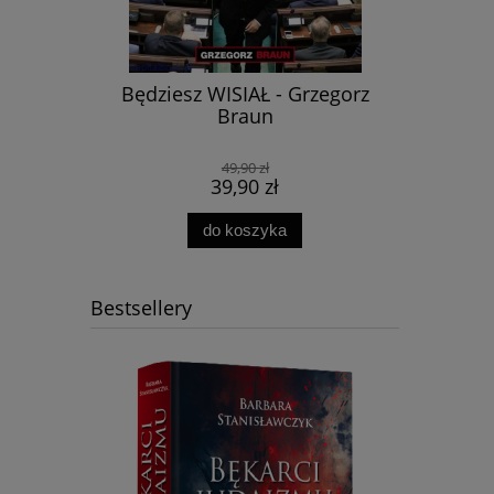
Będziesz WISIAŁ - Grzegorz
Multikult
on XIII
Braun
Konecz
49,90 zł
39,90 zł
do koszyka
Bestsellery