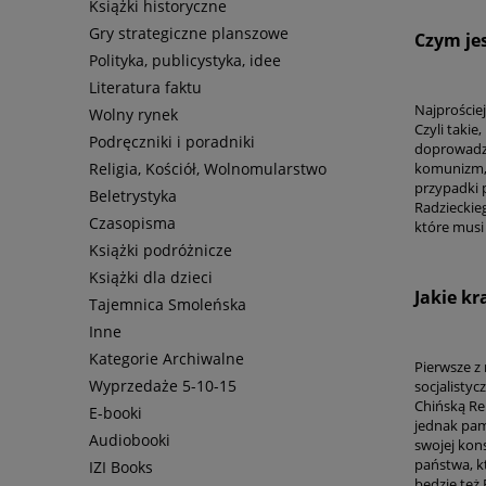
Książki historyczne
Gry strategiczne planszowe
Czym je
Polityka, publicystyka, idee
Literatura faktu
Najprościej
Wolny rynek
Czyli takie
Podręczniki i poradniki
doprowadze
Religia, Kościół, Wolnomularstwo
komunizm, 
przypadki 
Beletrystyka
Radzieckie
Czasopisma
które musi
Książki podróżnicze
Książki dla dzieci
Jakie k
Tajemnica Smoleńska
Inne
Kategorie Archiwalne
Pierwsze z 
Wyprzedaże 5-10-15
socjalistyc
Chińską Rep
E-booki
jednak pam
Audiobooki
swojej kon
państwa, k
IZI Books
będzie też 