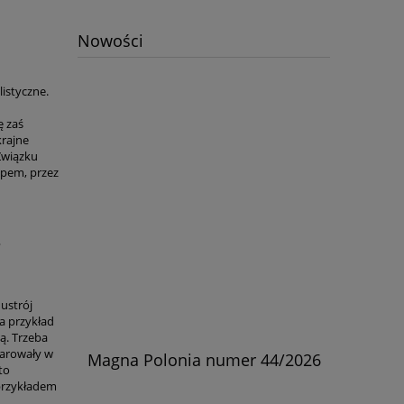
Nowości
listyczne.
ę zaś
krajne
Związku
apem, przez
?
 ustrój
na przykład
ą. Trzeba
larowały w
skiej w
Magna Polonia numer 44/2026
Kościół
to
rylski
 przykładem