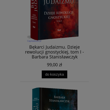
Bękarci Judaizmu. Dzieje
rewolucji gnostyckiej, tom I -
Barbara Stanisławczyk
99,00 zł
do koszyka