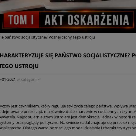
ię państwo socjalistyczne? Poznaj cechy tego ustroju
HARAKTERYZUJE SIĘ PAŃSTWO SOCJALISTYCZNE? 
TEGO USTROJU
5-01-2021
w kategorii:
-
tyczny jest czynnikiem, który reguluje styl życia całego państwa. Wpływa wię
podejmowane przez rząd, ma również duże znaczenie w codziennych czynno
ywatela. Najpopularniejszym ustrojem jest demokracja, jednak w historii zap
systemy oraz poglądy polityczne. Na świecie nadal znajduje się przecież nie
cjalistyczne. Dlatego warto poznać jego model działania i charakterystyczne