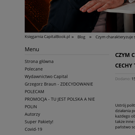
»
»
Księgarnia CapitalBook.pl
Blog
Czym charakteryzuje s
Menu
CZYM C
Strona główna
CECHY 
Polecane
Wydawnictwo Capital
Dodano:
1
Grzegorz Braun - ZDECYDOWANIE
POLECAM
PROMOCJA - TU JEST POLSKA A NIE
Ustrój poli
POLIN
działania 
Autorzy
każdego ob
także inne 
Super Pakiety!
państwo so
Covid-19