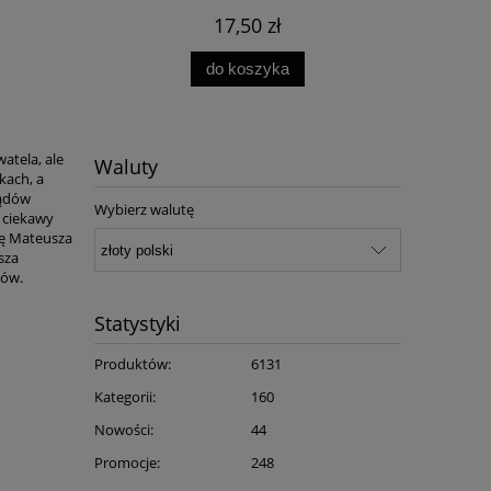
17,50 zł
do koszyka
atela, ale
Waluty
kach, a
ządów
Wybierz walutę
o ciekawy
kę Mateusza
sza
rów.
Statystyki
Produktów:
6131
Kategorii:
160
Nowości:
44
Promocje:
248
rze
Socjalizm w mundurze. Adolf
Honorem naszym 