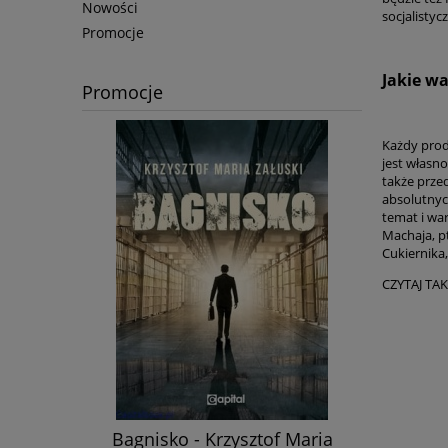
Nowości
socjalistyc
Promocje
Jakie w
Promocje
Każdy produ
jest własno
także prze
absolutnych
temat i wa
Machaja, pt
Cukiernika
CZYTAJ TA
jciech
Bagnisko - Krzysztof Maria
Ministers