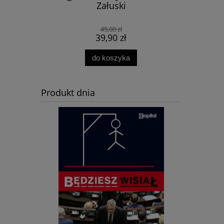
dzyński,
Załuski
- K
45,00 zł
39,90 zł
do koszyka
Produkt dnia