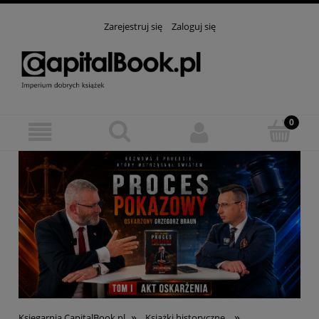
Zarejestruj się
Zaloguj się
»
»
Księgarnia CapitalBook.pl
Książki historyczne