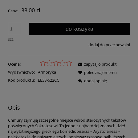
33,00 zł
Cena:
do koszyka
szt.
dodaj do przechowalni
Ocena:
zapytaj o produkt
Wydawnictwo:
Armoryka
poleć znajomemu
Kod produktu:
EE38-622CC
dodaj opinię
Opis
Chmury zajmują szczególne miejsce wśród starożytnych tekstów
poświęconych Sokratesowi. To jedno z najbardziej znanych dzieł
najwybitniejszego greckiego komediopisarza – Arystofanesa –
należy także do najważniejszych, ponieważ czasowo najbliższych