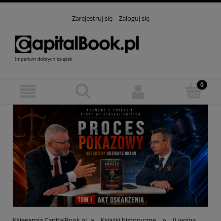
Zarejestruj się
Zaloguj się
»
»
Księgarnia CapitalBook.pl
Książki historyczne
II wojna