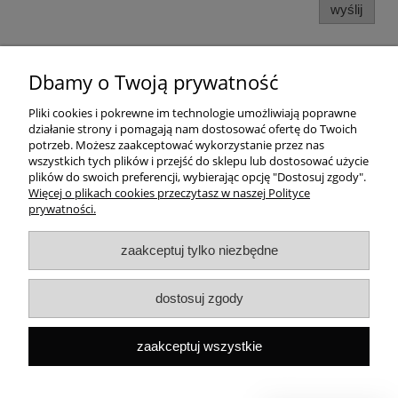
wyślij
Dbamy o Twoją prywatność
Pomoc
Pliki cookies i pokrewne im technologie umożliwiają poprawne
działanie strony i pomagają nam dostosować ofertę do Twoich
Dostawa
potrzeb. Możesz zaakceptować wykorzystanie przez nas
wszystkich tych plików i przejść do sklepu lub dostosować użycie
plików do swoich preferencji, wybierając opcję "Dostosuj zgody".
Moje konto
Więcej o plikach cookies przeczytasz w naszej Polityce
prywatności.
Gwarancja i zwroty
zaakceptuj tylko niezbędne
O firmie
dostosuj zgody
Rekomendowane strony
zaakceptuj wszystkie
Szybki kontakt
Capital ul. Tenisowa 8/U1, 02-602 Warszawa, Tel:
+48
533496436
Mail:
sklep@capitalbook.pl