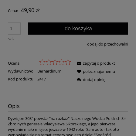
49,90 zł
Cena:
do koszyka
szt.
dodaj do przechowalni
Ocena:
zapytaj o produkt
Wydawnictwo:
Bernardinum
poleć znajomemu
Kod produktu:
2417
dodaj opinię
Opis
Dywizjon 303" powstał "na rozkaz" Naczelnego Wodza Polskich Sił
Zbrojnych generała Władysława Sikorskiego, a jego pierwsze
wydanie miało miejsce jeszcze w 1942 roku. Sam autor tak oto
wypowiada się na temat genezy swojego dzieła: "Spośród