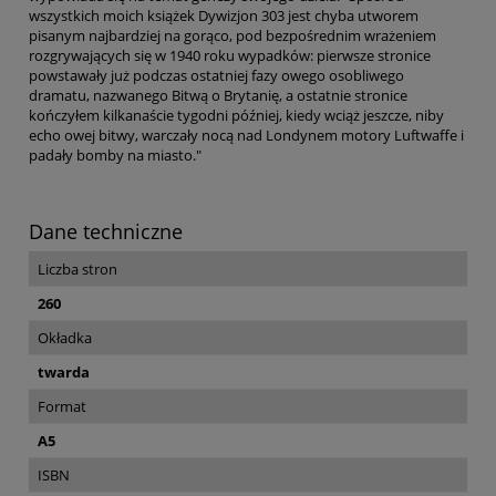
wszystkich moich książek Dywizjon 303 jest chyba utworem
pisanym najbardziej na gorąco, pod bezpośrednim wrażeniem
rozgrywających się w 1940 roku wypadków: pierwsze stronice
powstawały już podczas ostatniej fazy owego osobliwego
dramatu, nazwanego Bitwą o Brytanię, a ostatnie stronice
kończyłem kilkanaście tygodni później, kiedy wciąż jeszcze, niby
echo owej bitwy, warczały nocą nad Londynem motory Luftwaffe i
padały bomby na miasto."
Dane techniczne
Liczba stron
260
Okładka
twarda
Format
A5
ISBN