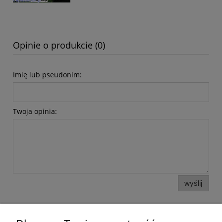
Opinie o produkcie (0)
Imię lub pseudonim:
Twoja opinia:
wyślij