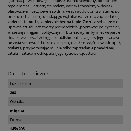
gatunku powieściowego i napisał dramat sceniczny. Bohaterem
tego dramatu jest artysta malarz, wzięty i chwalony w światku
plastycznym. Lecz pewnego dnia, wracając do domu w stanie, po
prostu, uchlania się, opadają go wątpliwości. Że oto zaprzedał się
karierze i temu, by koniecznie być na topie. Zarzuca sobie, że nie
uprawia sztuki, lecz tworzy pseudodzieła „poprawne politycznie”,
wiąże się z kręgami politycznymi i biznesowymi, by mieć wsparcie
finansowe i trwać w kręgu establishmentu. Nagle w jego pracowni
pojawia się postać, która okazuje się diabłem. Wyśmiewa skrupuły
malarza, przypominając mu nie tylko zaprzedanie prawdziwej
sztuki – sztuce modnej, ale i jego życiowe łajdactwa...
Dane techniczne
Liczba stron
208
Okładka
miękka
Format
145x205