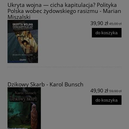
Ukryta wojna — cicha kapitulacja? Polityka
Polska wobec żydowskiego rasizmu - Marian
Miszalski
39,90 zł
45,00 zł
do koszyka
Dzikowy Skarb - Karol Bunsch
49,90 zł
59,90 zł
do koszyka