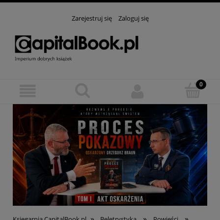
Zarejestruj się
Zaloguj się
»
»
»
Księgarnia CapitalBook.pl
Beletrystyka
Powieści