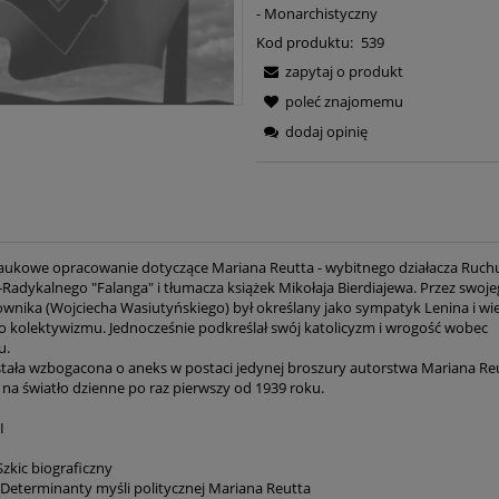
- Monarchistyczny
Kod produktu:
539
zapytaj o produkt
poleć znajomemu
dodaj opinię
aukowe opracowanie dotyczące Mariana Reutta - wybitnego działacza Ruch
adykalnego "Falanga" i tłumacza książek Mikołaja Bierdiajewa. Przez swoj
wnika (Wojciecha Wasiutyńskiego) był określany jako sympatyk Lenina i wiel
o kolektywizmu. Jednocześnie podkreślał swój katolicyzm i wrogość wobec
u.
stała wzbogacona o aneks w postaci jedynej broszury autorstwa Mariana Reu
 na światło dzienne po raz pierwszy od 1939 roku.
I
Kościół Ducha - Jace
 Szkic biograficzny
. Determinanty myśli politycznej Mariana Reutta