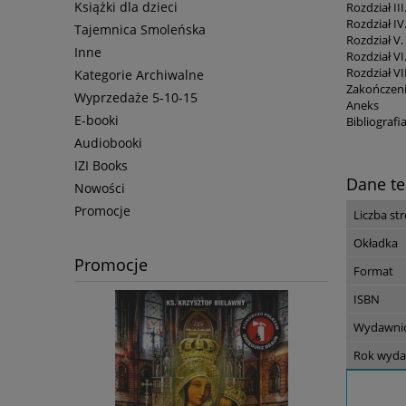
Książki dla dzieci
Rozdział I
Rozdział I
Tajemnica Smoleńska
Rozdział V.
Inne
Rozdział V
Rozdział VI
Kategorie Archiwalne
Zakończen
Wyprzedaże 5-10-15
Aneks
E-booki
Bibliografi
Audiobooki
IZI Books
Dane te
Nowości
Promocje
Liczba st
Okładka
Promocje
Format
ISBN
Wydawni
Rok wyda