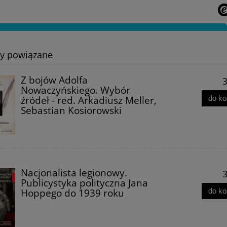
ty powiązane
Z bojów Adolfa
3
Nowaczyńskiego. Wybór
Sztuka wojny. Traktat -
Talmud o gojach - Ks. Dr
do k
źródeł - red. Arkadiusz Meller,
iotr Plebaniak
Stanisław Trzeciak
Sebastian Kosiorowski
34,00 zł
54,90 zł
26,00 zł
45,00 zł
do koszyka
do koszyka
Nacjonalista legionowy.
3
Publicystyka polityczna Jana
do k
Hoppego do 1939 roku