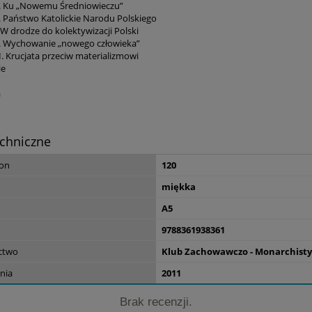
II. Ku „Nowemu Średniowieczu”
59,00 zł
V. Państwo Katolickie Narodu Polskiego
 W drodze do kolektywizacji Polski
I. Wychowanie „nowego człowieka”
do koszyka
I. Krucjata przeciw materializmowi
ie
a
chniczne
ron
120
miękka
A5
9788361938361
ctwo
Klub Zachowawczo - Monarchist
nia
2011
Brak recenzji.