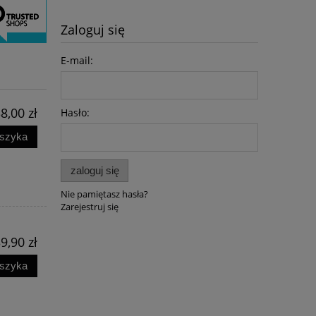
Zaloguj się
E-mail:
8,00 zł
Hasło:
NIEBEZPIECZNE ZWIĄZKI RAFAŁA
Księgi świętokrz
oszyka
TRZASKOWSKIEGO - Wojciech
Br
Sumliński
zaloguj się
59,90 zł
45,0
44,90 zł
39,9
Nie pamiętasz hasła?
Zarejestruj się
do koszyka
do ko
9,90 zł
oszyka