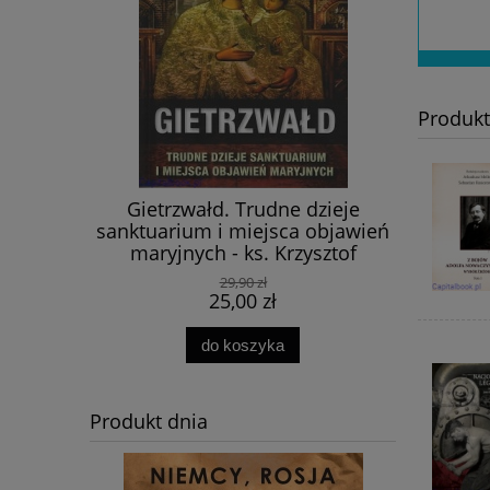
Produk
paganda.
Gietrzwałd. Trudne dzieje
[E-book] 
Bitwy
sanktuarium i miejsca objawień
P
 Brunon
maryjnych - ks. Krzysztof
ornaś,
Bielawny
29,90 zł
z Formicki
25,00 zł
do koszyka
Produkt dnia