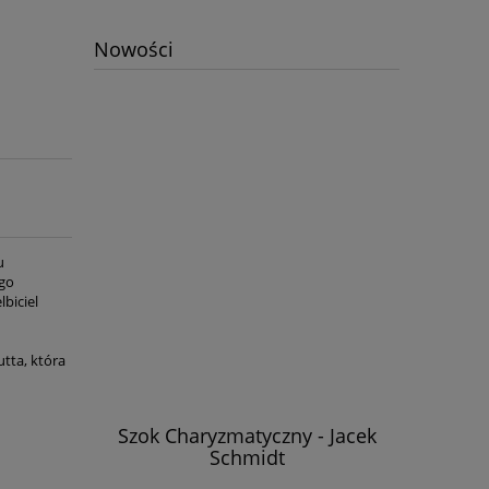
Nowości
u
ego
biciel
tta, która
k Schmidt
Szok Charyzmatyczny - Jacek
Nasz
Schmidt
odniesiem