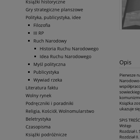
Książki historyczne
Gry strategiczne planszowe
Polityka, publicystyka, idee
Filozofia
III RP
Ruch Narodowy
Historia Ruchu Narodowego
Idea Ruchu Narodowego
Opis
Myśl polityczna
Publicystyka
Pierwsze n
Wywiad rzeka
Narodowo-R
współpraco
Literatura faktu
sowieckieg
Wolny rynek
komunizm
Podręczniki i poradniki
Książka zo
ukazuje się
Religia, Kościół, Wolnomularstwo
Beletrystyka
SPIS TREŚC
Wstęp
Czasopisma
Rozdział I.
Książki podróżnicze
Rozdział II