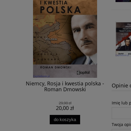
paganda.
Niemcy, Rosja i kwestia polska -
Wojna 
Opinie 
Bitwy
Roman Dmowski
walczą
 Brunon
ornaś,
Imię lub 
29,90 zł
z Formicki
20,00 zł
do koszyka
Twoja opi