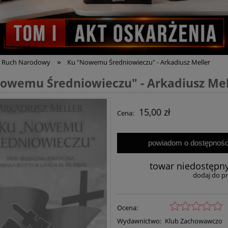
»
Ruch Narodowy
Ku "Nowemu Średniowieczu" - Arkadiusz Meller
owemu Średniowieczu" - Arkadiusz Mel
15,00 zł
Cena:
powiadom o dostępnośc
towar niedostępn
dodaj do p
Ocena:
Wydawnictwo:
Klub Zachowawczo