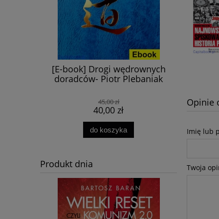
 czyli
[E-book] Drogi wędrownych
Bolesław
nością -
doradców- Piotr Plebaniak
przyja
ewicz
Opinie 
45,00 zł
40,00 zł
do koszyka
Imię lub 
Produkt dnia
Twoja opi