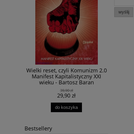
wyślij
Wielki reset, czyli Komunizm 2.0
zy krzyż?
Papież św
Manifest Kapitalistyczny XXI
dowskich -
modern
wieku - Bartosz Baran
a
39,90 zł
29,90 zł
do koszyka
Bestsellery