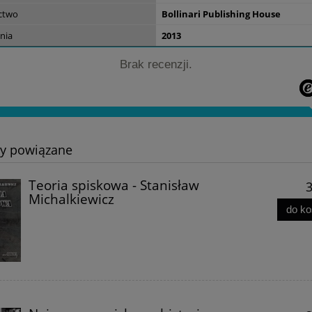
34,00 zł
ctwo
Bollinari Publishing House
nia
2013
do koszyka
Brak recenzji.
ty powiązane
Teoria spiskowa - Stanisław
3
Michalkiewicz
do k