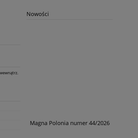
Nowości
 wewnątrz.
skiej w
Magna Polonia numer 44/2026
Kościół
rylski