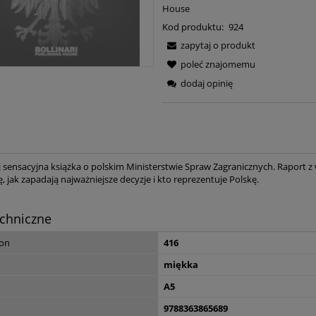
House
Kod produktu:
924
zapytaj o produkt
poleć znajomemu
dodaj opinię
j sensacyjna książka o polskim Ministerstwie Spraw Zagranicznych. Raport z
, jak zapadają najważniejsze decyzje i kto reprezentuje Polskę.
chniczne
ron
416
miękka
Dzieje sprawy żydow
A5
Polsce – Antoni Ma
9788363865689