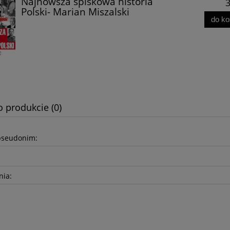
Najnowsza spiskowa historia
3
Polski- Marian Miszalski
do k
 Chrobry. Król Polski,
[E-book] Wczoraj i dziś Burów
ciel i wróg cesarzy -
Adam Szabelak
Mariusz Samp
o produkcie (0)
42,99 zł
45,00 zł
39,90 zł
35,00 zł
do koszyka
do koszyka
pseudonim:
nia: