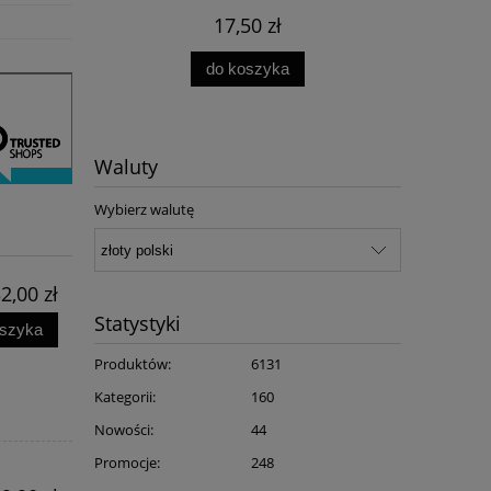
17,50 zł
do koszyka
Waluty
Wybierz walutę
2,00 zł
Statystyki
oszyka
Produktów:
6131
Kategorii:
160
Nowości:
44
Promocje:
248