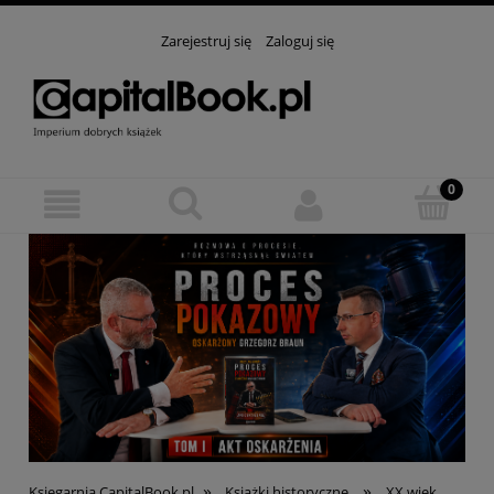
Zarejestruj się
Zaloguj się
»
»
Księgarnia CapitalBook.pl
Książki historyczne
XX wiek