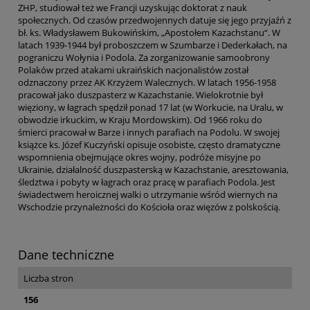
ZHP, studiował też we Francji uzyskując doktorat z nauk
społecznych. Od czasów przedwojennych datuje się jego przyjaźń z
bł. ks. Władysławem Bukowińskim, „Apostołem Kazachstanu“. W
latach 1939-1944 był proboszczem w Szumbarze i Dederkałach, na
pograniczu Wołynia i Podola. Za zorganizowanie samoobrony
Polaków przed atakami ukraińskich nacjonalistów został
odznaczony przez AK Krzyżem Walecznych. W latach 1956-1958
pracował jako duszpasterz w Kazachstanie. Wielokrotnie był
więziony, w łagrach spędził ponad 17 lat (w Workucie, na Uralu, w
obwodzie irkuckim, w Kraju Mordowskim). Od 1966 roku do
śmierci pracował w Barze i innych parafiach na Podolu. W swojej
książce ks. Józef Kuczyński opisuje osobiste, często dramatyczne
wspomnienia obejmujące okres wojny, podróże misyjne po
Ukrainie, działalność duszpasterską w Kazachstanie, aresztowania,
śledztwa i pobyty w łagrach oraz pracę w parafiach Podola. Jest
świadectwem heroicznej walki o utrzymanie wśród wiernych na
Wschodzie przynależności do Kościoła oraz więzów z polskością.
Dane techniczne
Liczba stron
156