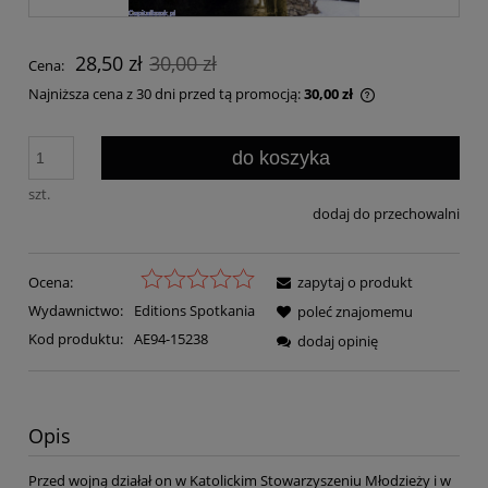
28,50 zł
30,00 zł
Cena:
Najniższa cena z 30 dni przed tą promocją:
30,00 zł
Jeżeli produkt j
30 dni, wyświetl
do koszyka
momentu, kiedy 
sprzedaży.
szt.
dodaj do przechowalni
Ocena:
zapytaj o produkt
Wydawnictwo:
Editions Spotkania
poleć znajomemu
Kod produktu:
AE94-15238
dodaj opinię
Opis
Przed wojną działał on w Katolickim Stowarzyszeniu Młodzieży i w