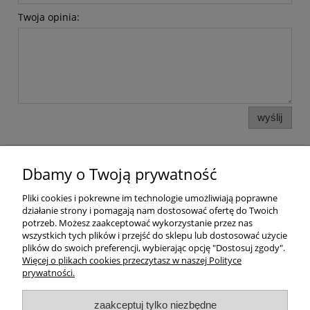
Twoja opinia:
wyślij
Dbamy o Twoją prywatność
Pomoc
Pliki cookies i pokrewne im technologie umożliwiają poprawne
działanie strony i pomagają nam dostosować ofertę do Twoich
Dostawa
potrzeb. Możesz zaakceptować wykorzystanie przez nas
wszystkich tych plików i przejść do sklepu lub dostosować użycie
plików do swoich preferencji, wybierając opcję "Dostosuj zgody".
Moje konto
Więcej o plikach cookies przeczytasz w naszej Polityce
prywatności.
Gwarancja i zwroty
zaakceptuj tylko niezbędne