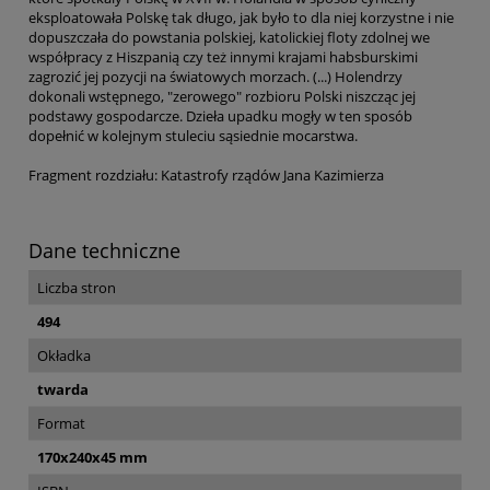
eksploatowała Polskę tak długo, jak było to dla niej korzystne i nie
dopuszczała do powstania polskiej, katolickiej floty zdolnej we
współpracy z Hiszpanią czy też innymi krajami habsburskimi
zagrozić jej pozycji na światowych morzach. (...) Holendrzy
dokonali wstępnego, "zerowego" rozbioru Polski niszcząc jej
podstawy gospodarcze. Dzieła upadku mogły w ten sposób
dopełnić w kolejnym stuleciu sąsiednie mocarstwa.
Fragment rozdziału: Katastrofy rządów Jana Kazimierza
Dane techniczne
Liczba stron
494
Okładka
twarda
Format
170x240x45 mm