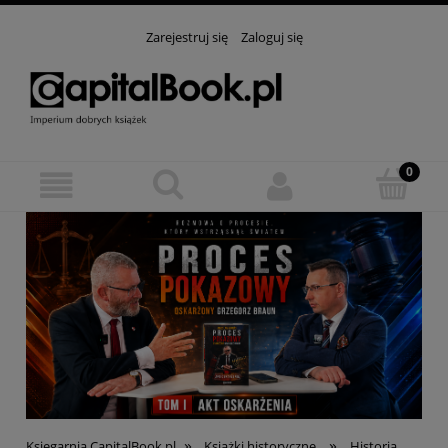
Zarejestruj się
Zaloguj się
»
»
Księgarnia CapitalBook.pl
Książki historyczne
Historia