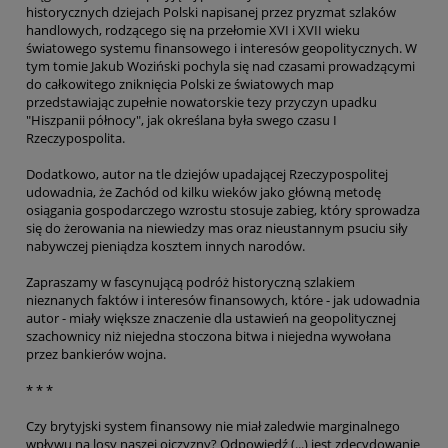
historycznych dziejach Polski napisanej przez pryzmat szlaków
handlowych, rodzącego się na przełomie XVI i XVII wieku
światowego systemu finansowego i interesów geopolitycznych. W
tym tomie Jakub Woziński pochyla się nad czasami prowadzącymi
do całkowitego zniknięcia Polski ze światowych map
przedstawiając zupełnie nowatorskie tezy przyczyn upadku
"Hiszpanii północy", jak określana była swego czasu I
Rzeczypospolita.
Dodatkowo, autor na tle dziejów upadającej Rzeczypospolitej
udowadnia, że Zachód od kilku wieków jako główną metodę
osiągania gospodarczego wzrostu stosuje zabieg, który sprowadza
się do żerowania na niewiedzy mas oraz nieustannym psuciu siły
nabywczej pieniądza kosztem innych narodów.
Zapraszamy w fascynującą podróż historyczną szlakiem
nieznanych faktów i interesów finansowych, które - jak udowadnia
autor - miały większe znaczenie dla ustawień na geopolitycznej
szachownicy niż niejedna stoczona bitwa i niejedna wywołana
przez bankierów wojna.
* * *
Czy brytyjski system finansowy nie miał zaledwie marginalnego
wpływu na losy naszej ojczyzny? Odpowiedź (...) jest zdecydowanie