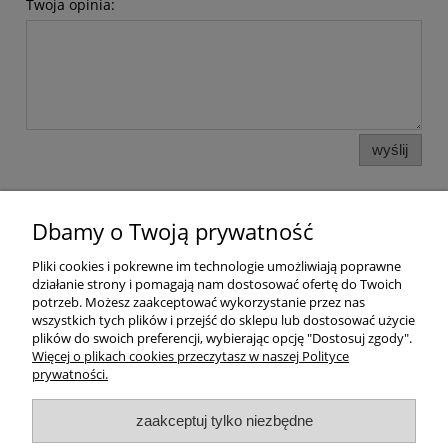
Twoja opinia:
wyślij
Dbamy o Twoją prywatność
Pomoc
Pliki cookies i pokrewne im technologie umożliwiają poprawne
działanie strony i pomagają nam dostosować ofertę do Twoich
Dostawa
potrzeb. Możesz zaakceptować wykorzystanie przez nas
wszystkich tych plików i przejść do sklepu lub dostosować użycie
plików do swoich preferencji, wybierając opcję "Dostosuj zgody".
Moje konto
Więcej o plikach cookies przeczytasz w naszej Polityce
prywatności.
Gwarancja i zwroty
zaakceptuj tylko niezbędne
O firmie