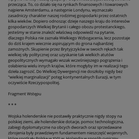
przecząca. To, co działo się na rynkach finansowych i towarowych
najpierw Amsterdamu, a następnie Londynu, wyznaczało
zasadniczy charakter naszej rodzimej gospodarki przez ostatnich
kilka wieków. Dopiero odnosząc dzieje naszego kraju do interesów
gospodarczych Wielkiej Brytanii i całego obozu protestanckiego,
jesteśmy w stanie znaleźć właściwą odpowiedź na pytanie,
dlaczego Polska nie zaznała Wielkiego Wzbogacenia, lecz pozostaje
do dziś krajem wiecznie aspirującym do grona najbardziej
zamożnych. Skupienie przez Brytyjczyków w swoich rękach tak
wielkiej siły politycznej oraz uzyskanie tak wielkich atutów
geopolitycznych wymagało wszak wcześniejszego pogrążenia i
osłabienia wielu innych krajów, które mogłyby im w realizacji tego
dzieła zagrozić. Do Wielkiej Dywergencji nie doszłoby nigdy bez
"wielkiej marginalizacji" potęg kontynentalnych Eurazji, w tym
oczywiście Rzeczypospolitej.
Fragment Wstępu
* * *
Wojska holenderskie nie postawiły praktycznie nigdy stopy na
polskiej ziemi, ale holenderskie dotacje, pomoc technologiczna,
zabiegi dyplomatyczne na obcych dworach oraz sprzedawane
zbrojenia były prawdziwym fundamentem nieszczęść wojennych,
które spotkały Polskę w XVII w. Holandia w sposób cyniczny