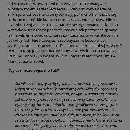
ludzką twarzą. Wreszcie zniknęły wszelkie konserwatywne
przesądy rodem ze średniowiecza, umilkły dzwony kościelne,
zniknęła własność (teraz wszyscy mają po równo!), skruszyły się
bzdurne małżeńskie konwenanse – czas na wolną miłość! Nie ma
już policji i wojska, nie trzeba martwić się wychowaniem dzieci. O
wszystko wszak zadba państwo, nawet o tak prozaiczne sprawy
jak napełnienie żołądka towarzyszy, rzecz jasna, w państwowych
jadłodajniach. Nie trzeba już leżeć krzyżem w kościele, aby
wybłagać sobie raj po śmierci. Bo i po co, skoro nastał raj na ziemi?
Brzmi to utopijnie? Nie martwcie się! O wszystko zadba towarzysz
Edmund Utopijski, a błogosławić mu będą “święci” socjalizmu –
Marx, Lassalle, Bebel.
Czy coś może pójść nie tak?
Socjalizm, mieniący się być jedynym budowniczym przyszłości,
jedynym dobrodziejem i prawodawcą człowieka, druzgoce całą
przeszłość, jej zwyczaje i obyczaje, nawyki i urządzenia, nazywa
zabobonem i przesądem całą spuściznę zgasłych pokoleń, nie
wyjmując jej darów dodatnich, zrywa gwałtownie, bezwzględnie
nić tradycji, łączącą ludzi żywych z umarłymi, nie wiedząc, nie
chcąc zrozumieć, że umarli żyją dalej w żywych, w ich krwi, w ich
sercu, w duszy, w ich nawykach i upodobaniach. Nie na to dążyła
ludzkość od lat tysięcy ad astra, aby pierwsza lepsza doktryna,