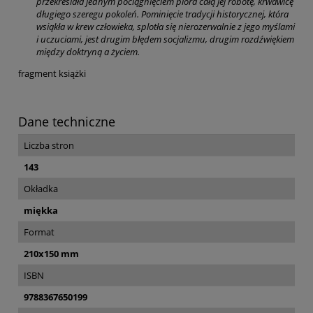
przekreślała jednym pociągnięciem pióra całą jej robotę, krwawicę
długiego szeregu pokoleń. Pominięcie tradycji historycznej, która
wsiąkła w krew człowieka, splotła się nierozerwalnie z jego myślami
i uczuciami, jest drugim błędem socjalizmu, drugim rozdźwiękiem
między doktryną a życiem.
fragment książki
Dane techniczne
Liczba stron
143
Okładka
miękka
Format
210x150 mm
ISBN
9788367650199