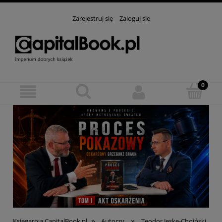
Zarejestruj się
Zaloguj się
»
»
Księgarnia CapitalBook.pl
Autorzy
Teodor Jeske-Choiński