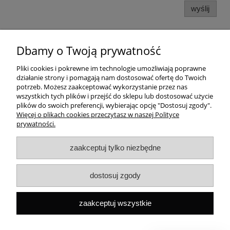
wyślij
Dbamy o Twoją prywatność
Pomoc
Pliki cookies i pokrewne im technologie umożliwiają poprawne
działanie strony i pomagają nam dostosować ofertę do Twoich
Dostawa
potrzeb. Możesz zaakceptować wykorzystanie przez nas
wszystkich tych plików i przejść do sklepu lub dostosować użycie
plików do swoich preferencji, wybierając opcję "Dostosuj zgody".
Moje konto
Więcej o plikach cookies przeczytasz w naszej Polityce
prywatności.
Gwarancja i zwroty
zaakceptuj tylko niezbędne
O firmie
dostosuj zgody
Rekomendowane strony
zaakceptuj wszystkie
Szybki kontakt
Capital ul. Tenisowa 8/U1, 02-602 Warszawa, Tel:
+48
533496436
Mail:
sklep@capitalbook.pl