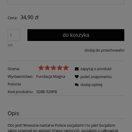
34,90 zł
Cena:
do koszyka
szt.
dodaj do przechowalni
Ocena:
zapytaj o produkt
Wydawnictwo:
Fundacja Magna
poleć znajomemu
Polonia
dodaj opinię
Kod produktu:
5D8E-529FB
Opis
Oto jest! Wreszcie nastał w Polsce socjalizm! I to jaki! Socjalizm
jakim pragnęli go widzieć (((jego twórcy))), socjalizm z całkowicie