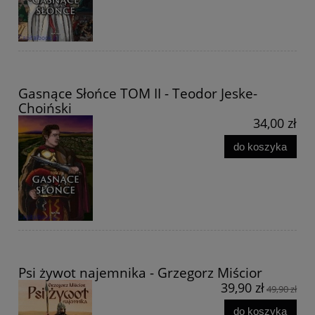
Gasnące Słońce TOM II - Teodor Jeske-
Choiński
34,00 zł
do koszyka
Psi żywot najemnika - Grzegorz Miścior
39,90 zł
49,90 zł
do koszyka