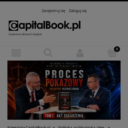
Zarejestruj się
Zaloguj się
»
»
Księgarnia CapitalBook.pl
Polityka, publicystyka, idee