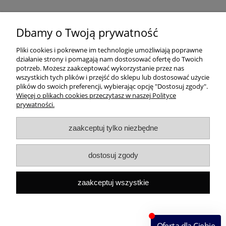
Dbamy o Twoją prywatność
Pomoc
Pliki cookies i pokrewne im technologie umożliwiają poprawne
działanie strony i pomagają nam dostosować ofertę do Twoich
Dostawa
potrzeb. Możesz zaakceptować wykorzystanie przez nas
wszystkich tych plików i przejść do sklepu lub dostosować użycie
plików do swoich preferencji, wybierając opcję "Dostosuj zgody".
Moje konto
Więcej o plikach cookies przeczytasz w naszej Polityce
prywatności.
Gwarancja i zwroty
zaakceptuj tylko niezbędne
O firmie
dostosuj zgody
Rekomendowane strony
zaakceptuj wszystkie
Szybki kontakt
Capital ul. Tenisowa 8/U1, 02-602 Warszawa, Tel:
+48
533496436
Mail:
sklep@capitalbook.pl
pokaż pełną wersję strony