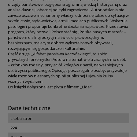
urzędy państwowe, pogłębiona ogromną wiedzą historyczną oraz
analizą dawnej i obecnej polityki zagranicznej. Autor odsłania nie
zawsze uczciwe mechanizmy władzy, odnosi się także do sytuacji w
szkolnictwie, sądownictwie, armii i mediach publicznych. Wskazuje
patologie i proponuje konkretne działania naprawcze. Przedstawia
program, który pozwoli Polsce stać się „Polską naszych marzeń” –
państwem o silnej pozycji na świecie, praworządnym,
bezpiecznym, mającym dobrze wykształconych obywateli,
rozwijającym się gospodarczo i kulturalnie.
Część druga, „Alfabet Jarosława Kaczyńskiego”, to zbiór
prywatnych przemyśleń Autora na temat wielu znanych mu osób
– członków rodziny, przyjaciół, kolegów z partii, najważniejszych
osób życia publicznego. Opisując poszczególne osoby, przywołuje
wiele rozmów nieznanych opinii publicznej i ujawnia kulisy
ważnych wydarzeń.
Do książki dołączona jest płyta z filmem „Lider”.
Dane techniczne
Liczba stron
224