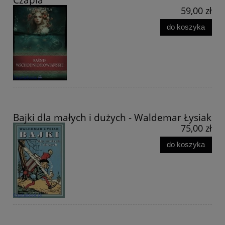
59,00 zł
do koszyka
Bajki dla małych i dużych - Waldemar Łysiak
75,00 zł
do koszyka