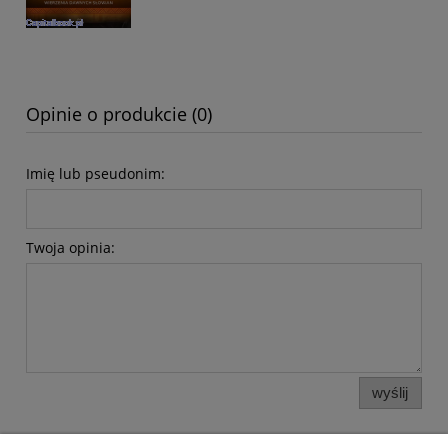
Opinie o produkcie (0)
Imię lub pseudonim:
Twoja opinia:
wyślij