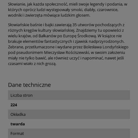
Słowianie, jak każda społeczność, mieli swoje legendy i podania, w
których oprócz ludzi występowały smoki, diabły, czarownice,
wodniki i zwierzęta mówiące ludzkim głosem.
Słowiańskie baśnie i bajki zawierają 35 utworów pochodzących z
różnych kręgów kultury słowiańskiej. Znajdziemy tu opowieści z
wielu krajów, od Bałkanów po Europę Środkową. W książce nie
brakuje elementów fantastycznych i zjawisk nadprzyrodzonych.
Zebrane, przetłumaczone i wydane przez Bolesława Londyńskiego
pod pseudonimem Mieczysław Rościszewski, w swoim założeniu
miały nie tylko bawić, ale również uczyć i napominać, nawet jeśli
czasami wiało z nich grozą.
Dane techniczne
Liczba stron
224
Okładka
twarda
Format