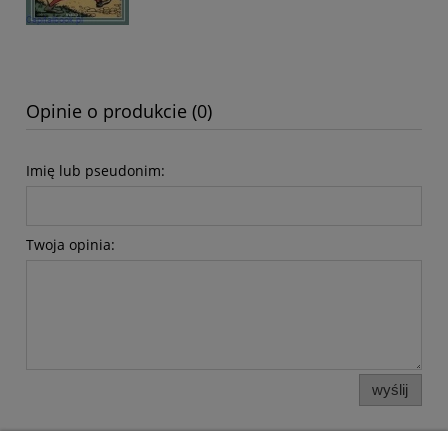
Opinie o produkcie (0)
Imię lub pseudonim:
Twoja opinia:
wyślij