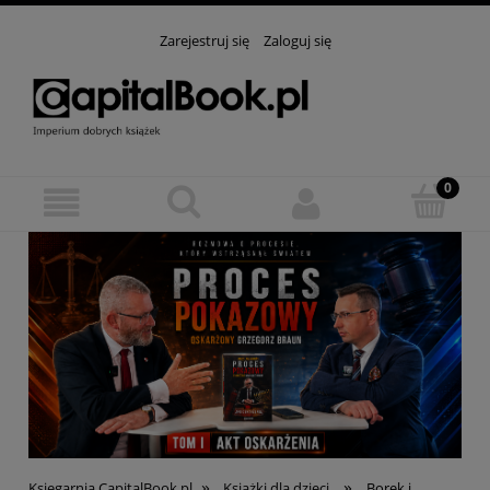
Zarejestruj się
Zaloguj się
»
»
Księgarnia CapitalBook.pl
Książki dla dzieci
Borek i