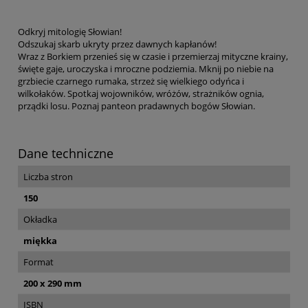
Odkryj mitologię Słowian!
Odszukaj skarb ukryty przez dawnych kapłanów!
Wraz z Borkiem przenieś się w czasie i przemierzaj mityczne krainy,
święte gaje, uroczyska i mroczne podziemia. Mknij po niebie na
grzbiecie czarnego rumaka, strzeż się wielkiego odyńca i
wilkołaków. Spotkaj wojowników, wróżów, strażników ognia,
prządki losu. Poznaj panteon pradawnych bogów Słowian.
Dane techniczne
Liczba stron
150
Okładka
miękka
Format
200 x 290 mm
ISBN