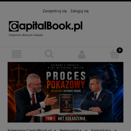
Zarejestruj się
Zaloguj się
»
»
»
Księgarnia CapitalBook.pl
Beletrystyka
Fantastyka