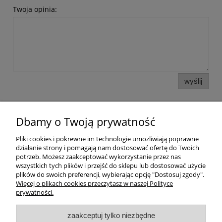
Twoja opinia:
wyślij
Dbamy o Twoją prywatność
Pomoc
Pliki cookies i pokrewne im technologie umożliwiają poprawne
działanie strony i pomagają nam dostosować ofertę do Twoich
Dostawa
potrzeb. Możesz zaakceptować wykorzystanie przez nas
wszystkich tych plików i przejść do sklepu lub dostosować użycie
plików do swoich preferencji, wybierając opcję "Dostosuj zgody".
Moje konto
Więcej o plikach cookies przeczytasz w naszej Polityce
prywatności.
Gwarancja i zwroty
zaakceptuj tylko niezbędne