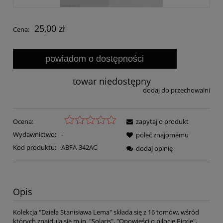
25,00 zł
Cena:
powiadom o dostępności
towar niedostępny
dodaj do przechowalni
Ocena:
zapytaj o produkt
Wydawnictwo:
-
poleć znajomemu
Kod produktu:
ABFA-342AC
dodaj opinię
Opis
Kolekcja "Dzieła Stanisława Lema" składa się z 16 tomów, wśród
których znajdują się m.in. "Solaris", "Opowieści o pilocie Pirxie",