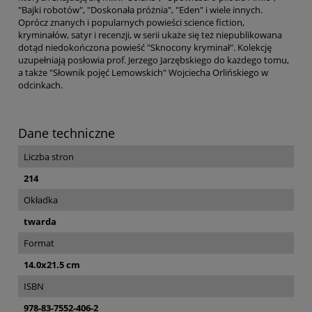
"Bajki robotów", "Doskonała próżnia", "Eden" i wiele innych.
Oprócz znanych i popularnych powieści science fiction,
kryminałów, satyr i recenzji, w serii ukaże się też niepublikowana
dotąd niedokończona powieść "Sknocony kryminał". Kolekcję
uzupełniają posłowia prof. Jerzego Jarzębskiego do każdego tomu,
a także "Słownik pojęć Lemowskich" Wojciecha Orlińskiego w
odcinkach.
Dane techniczne
Liczba stron
214
Okładka
twarda
Format
14.0x21.5 cm
ISBN
978-83-7552-406-2