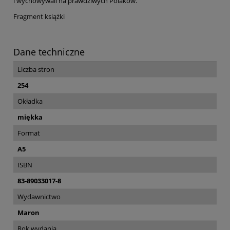
i wychowywali na prawdziwych Polaków.
Fragment książki
Dane techniczne
Liczba stron
254
Okładka
miękka
Format
A5
ISBN
83-89033017-8
Wydawnictwo
Maron
Rok wydania