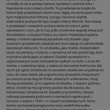
utrwaliły mi się w pamięci barwne opowieści o Joannie d’Arc i
Napoleonie oraz o księciu Józefie. Te przedwojenne książki do
historii były prawdziwym darem losu. Nigdy nie wyobrażam sobie,
bym mógł pokochać historię, czytając ówczesne stęchłe
stalinowskie podręczniki typu książki Heleny Michnik. Nie mówiąc
o przekładach sowieckich podręczników do historii, gdzie
opowiadano o tym, jak to trzy pułki smoleńskie wygrały bitwę pod
Grunwaldem, a nie jacyś Polacy czy Litwini. Prawdziwą kopalnią
wiedzy o historii najnowszej był jednak mój dziadek i jego
barwnym opowieściom zawdzięczam dużo więcej, niż jakimkolwiek
ówczesnym lekturom. To od dziadka, jako 9-latek, dowiedziałem
się po raz pierwszy o Katyniu, z wyrażoną od razu przestrogą, bym
trzymał w szkole język za zębami. Dziadek opowiadał mi o
organizowanych przez bolszewików zsyłkach na Sybir, o losie AK-
owców, o sowieckiej nędzy, a zwłaszcza beznadziei kołchozów. Bał
się ich jak ognia. Dodatkowo te opowieści dziadkowe uzupełniał od
czasu do czasu widok, jak pogranicznicy prowadzili schwytanych
po ucieczce przez Bug do Polski, obdartych uciekinierów z Rosji.
Muszę powiedzieć, że to najpierw od dziadka, o dopiero później z
lektur, zrodził się mój ogromny podziw dla AK-owców, dla
bohaterskiej i zdradzonej AK. Dziadek przy kominku i lampie
naftowej opowiadał godzinami o niemieckich egzekucjach i
terrorze, o wojnie z 1920 r. i o czasach przedwojennych, które
bardzo wychwalał (panegirycznie wręcz wielbił) Marszałka
Piłsudskiego. Opowiedziałem nie bez kozery rolę dziadka w