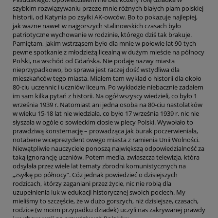
szybkim rozwiązywaniu przeze mnie różnych białych plam polskiej
historii, od Katynia po zsyłki AK-owców. Bo to pokazuje najlepiej,
jak ważne nawet w najgorszych stalinowskich czasach było
patriotyczne wychowanie w rodzinie, którego dziś tak brakuje.
Pamiętam, jakim wstrząsem było dla mnie w połowie lat 90-tych
pewne spotkanie z młodzieżą licealną w dużym mieście na północy
Polski, na wschód od Gdańska. Nie podaję nazwy miasta
nieprzypadkowo, bo sprawa jest raczej dość wstydliwa dla
mieszkańców tego miasta. Miałem tam wykład o historii dla około
80-ciu uczennic i uczniów liceum. Po wykładzie niebacznie zadałem
im sam kilka pytań z historii. Na ogół wszyscy wiedzieli, co było 1
września 1939 r. Natomiast ani jedna osoba na 80-ciu nastolatków
w wieku 15-18 lat nie wiedziała, co było 17 września 1939 r. nic nie
słyszała w ogóle o sowieckim ciosie w plecy Polski. Wywołało to
prawdziwą konsternację – prowadząca jak burak poczerwieniała,
notabene wiceprezydent owego miasta z ramienia Unii Wolności.
Niewątpliwie nauczyciele ponoszą największą odpowiedzialność za
taką ignorancję uczniów. Potem media, zwłaszcza telewizja, która
odsyłała przez wiele lat tematy zbrodni komunistycznych na
„zsyłkę po północy”. Cóż jednak powiedzieć o dzisiejszych
rodzicach, którzy zaganiani przez życie, nic nie robią dla
uzupełnienia luk w edukacji historycznej swoich pociech. My
mieliśmy to szczęście, że w dużo gorszych, niż dzisiejsze, czasach,
rodzice (w moim przypadku dziadek) uczyli nas zakrywanej prawdy