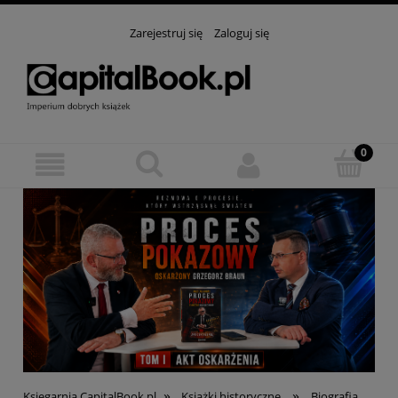
Zarejestruj się
Zaloguj się
»
»
Księgarnia CapitalBook.pl
Książki historyczne
Biografia,