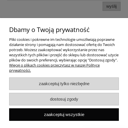
wyślij
Dbamy o Twoją prywatność
Pomoc
Pliki cookies i pokrewne im technologie umożliwiają poprawne
działanie strony i pomagają nam dostosować ofertę do Twoich
Dostawa
potrzeb. Możesz zaakceptować wykorzystanie przez nas
wszystkich tych plików i przejść do sklepu lub dostosować użycie
plików do swoich preferencji, wybierając opcję "Dostosuj zgody".
Moje konto
Więcej o plikach cookies przeczytasz w naszej Polityce
prywatności.
Gwarancja i zwroty
zaakceptuj tylko niezbędne
O firmie
dostosuj zgody
Rekomendowane strony
zaakceptuj wszystkie
Szybki kontakt
Capital ul. Tenisowa 8/U1, 02-602 Warszawa, Tel:
+48
533496436
Mail:
sklep@capitalbook.pl