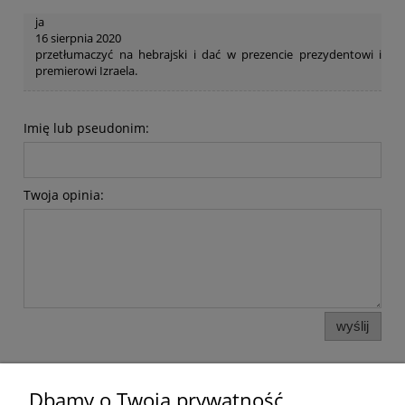
ja
16 sierpnia 2020
przetłumaczyć na hebrajski i dać w prezencie prezydentowi i
premierowi Izraela.
Imię lub pseudonim:
Twoja opinia:
wyślij
Dbamy o Twoją prywatność