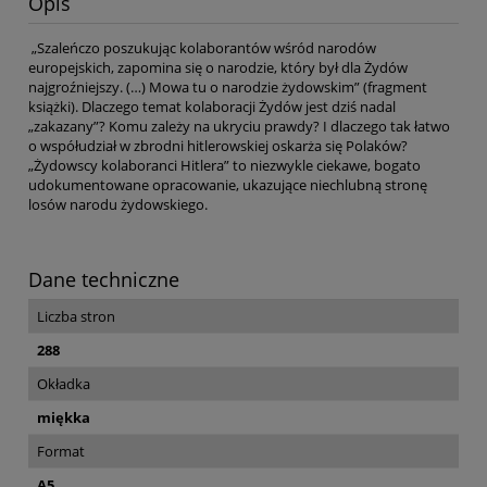
Opis
„Szaleńczo poszukując kolaborantów wśród narodów
europejskich, zapomina się o narodzie, który był dla Żydów
najgroźniejszy. (…) Mowa tu o narodzie żydowskim” (fragment
książki). Dlaczego temat kolaboracji Żydów jest dziś nadal
„zakazany”? Komu zależy na ukryciu prawdy? I dlaczego tak łatwo
o współudział w zbrodni hitlerowskiej oskarża się Polaków?
„Żydowscy kolaboranci Hitlera” to niezwykle ciekawe, bogato
udokumentowane opracowanie, ukazujące niechlubną stronę
losów narodu żydowskiego.
Dane techniczne
Liczba stron
288
Okładka
miękka
Format
A5