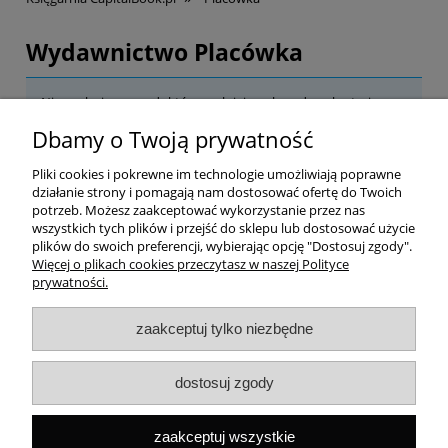
Wydawnictwo Placówka
Nie znaleziono produktów spełniających podane kryteria.
Dbamy o Twoją prywatność
Pomoc
Pliki cookies i pokrewne im technologie umożliwiają poprawne
działanie strony i pomagają nam dostosować ofertę do Twoich
Dostawa
potrzeb. Możesz zaakceptować wykorzystanie przez nas
wszystkich tych plików i przejść do sklepu lub dostosować użycie
plików do swoich preferencji, wybierając opcję "Dostosuj zgody".
Moje konto
Więcej o plikach cookies przeczytasz w naszej Polityce
prywatności.
Gwarancja i zwroty
zaakceptuj tylko niezbędne
O firmie
dostosuj zgody
Rekomendowane strony
zaakceptuj wszystkie
Szybki kontakt