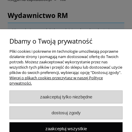
Wydawnictwo RM
Nie znaleziono produktów spełniających podane kryteria.
Dbamy o Twoją prywatność
Pomoc
Pliki cookies i pokrewne im technologie umożliwiają poprawne
działanie strony i pomagają nam dostosować ofertę do Twoich
Dostawa
potrzeb. Możesz zaakceptować wykorzystanie przez nas
wszystkich tych plików i przejść do sklepu lub dostosować użycie
plików do swoich preferencji, wybierając opcję "Dostosuj zgody".
Moje konto
Więcej o plikach cookies przeczytasz w naszej Polityce
prywatności.
Gwarancja i zwroty
zaakceptuj tylko niezbędne
O firmie
dostosuj zgody
Rekomendowane strony
zaakceptuj wszystkie
Szybki kontakt