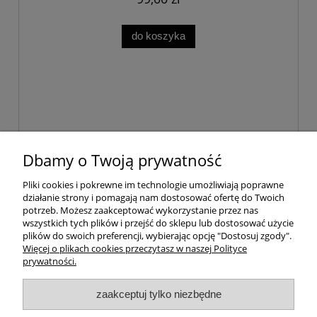
do koszyka
Dbamy o Twoją prywatność
Pomoc
Pliki cookies i pokrewne im technologie umożliwiają poprawne
działanie strony i pomagają nam dostosować ofertę do Twoich
Dostawa
potrzeb. Możesz zaakceptować wykorzystanie przez nas
wszystkich tych plików i przejść do sklepu lub dostosować użycie
plików do swoich preferencji, wybierając opcję "Dostosuj zgody".
Moje konto
Więcej o plikach cookies przeczytasz w naszej Polityce
prywatności.
Gwarancja i zwroty
zaakceptuj tylko niezbędne
O firmie