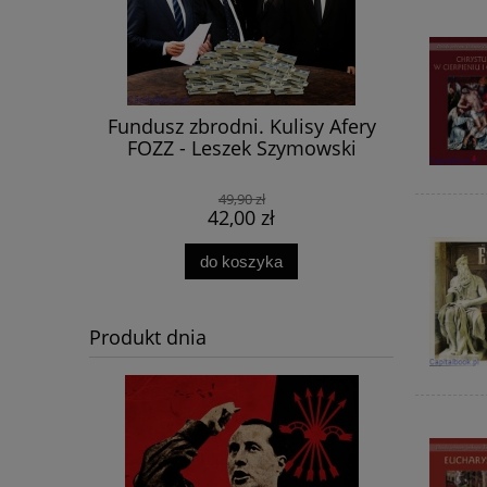
Klausa
Fundusz zbrodni. Kulisy Afery
Transf
 Ziętek
FOZZ - Leszek Szymowski
49,90 zł
42,00 zł
do koszyka
Produkt dnia