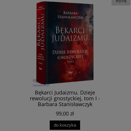
wyślij
Bękarci Judaizmu. Dzieje
rewolucji gnostyckiej, tom I -
Barbara Stanisławczyk
99,00 zł
do koszyka