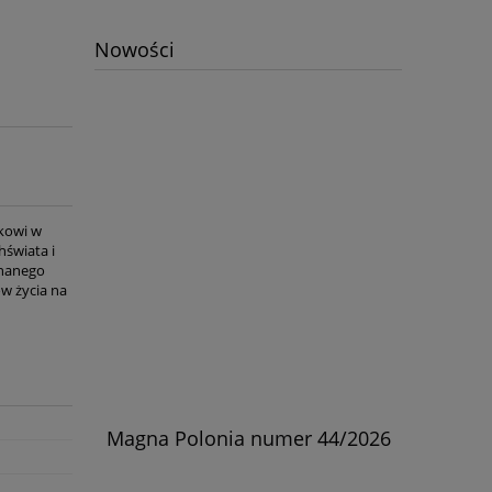
Nowości
ikowi w
świata i
znanego
w życia na
skiej w
Magna Polonia numer 44/2026
Kościół
rylski