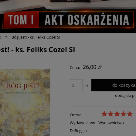
»
o
Bóg jest! - ks. Feliks Cozel SI
st! - ks. Feliks Cozel SI
26,00 zł
Cena:
do koszyka
szt.
dodaj do p
Ocena:
Wydawnictwo:
Wydawnictwo
DeReggio