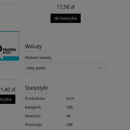
17,50 zł
do koszyka
Waluty
Wybierz walutę
Statystyki
1,40 zł
Produktów:
6131
oszyka
Kategorii:
160
Nowości:
44
Promocje:
248