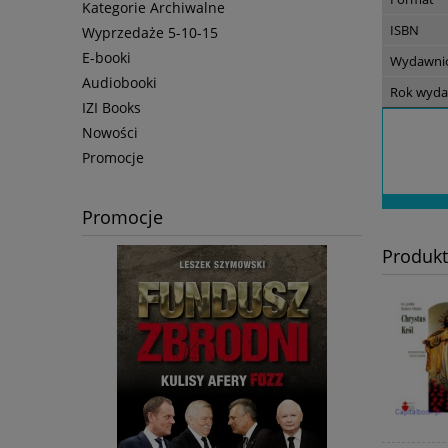
Kategorie Archiwalne
ISBN
Wyprzedaże 5-10-15
E-booki
Wydawni
Audiobooki
Rok wyda
IZI Books
Nowości
Promocje
Promocje
Produk