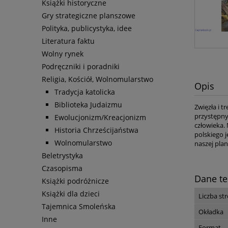
Książki historyczne
Gry strategiczne planszowe
Polityka, publicystyka, idee
Literatura faktu
Wolny rynek
Podręczniki i poradniki
Religia, Kościół, Wolnomularstwo
Opis
Tradycja katolicka
Biblioteka Judaizmu
Zwięzła i t
przystępny
Ewolucjonizm/Kreacjonizm
człowieka. 
Historia Chrześcijaństwa
polskiego 
Wolnomularstwo
naszej plan
Beletrystyka
Czasopisma
Dane te
Książki podróżnicze
Książki dla dzieci
Liczba st
Tajemnica Smoleńska
Okładka
Inne
Format