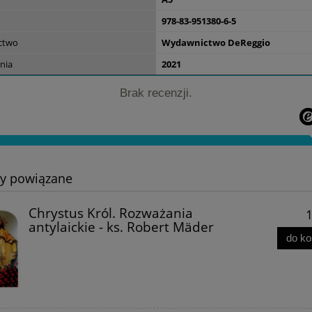
34,00 zł
978-83-951380-6-5
ctwo
Wydawnictwo DeReggio
do koszyka
nia
2021
Brak recenzji.
ty powiązane
Chrystus Król. Rozważania
1
antylaickie - ks. Robert Mäder
do k