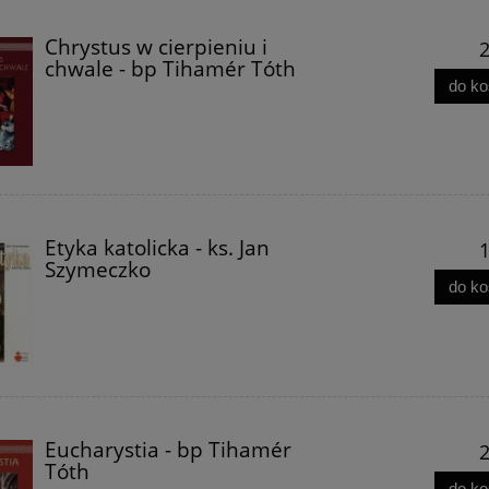
Chrystus w cierpieniu i
2
chwale - bp Tihamér Tóth
do k
ormacja - Sławomir
Bolesław Chrobry. Król Polsk
Cenckiewicz
przyjaciel i wróg cesarzy -
Mariusz Samp
66,90 zł
42,99 zł
59,00 zł
39,90 zł
Etyka katolicka - ks. Jan
1
do koszyka
do koszyka
Szymeczko
do k
Eucharystia - bp Tihamér
2
Tóth
do k