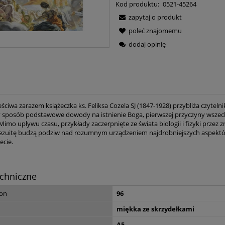
Kod produktu:
0521-45264
zapytaj o produkt
poleć znajomemu
dodaj opinię
reściwa zarazem książeczka ks. Feliksa Cozela SJ (1847-1928) przybliża czyteln
 sposób podstawowe dowody na istnienie Boga, pierwszej przyczyny wszech
Mimo upływu czasu, przykłady zaczerpnięte ze świata biologii i fizyki przez 
jezuitę budzą podziw nad rozumnym urządzeniem najdrobniejszych aspektó
ecie.
chniczne
ron
96
Dzieje sprawy żydow
Polsce – Antoni Ma
miękka ze skrzydełkami
A5