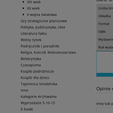
XIX wiek
XX wiek
Liczba st
II wojna światowa
Okładka
Gry strategiczne planszowe
Format
Polityka, publicystyka, idee
ISBN
Literatura faktu
Wydawni
Wolny rynek
Podręczniki i poradniki
Rok wyda
Religia, Kościół, Wolnomularstwo
Beletrystyka
Czasopisma
Książki podróżnicze
Książki dla dzieci
Tajemnica Smoleńska
Opinie 
Inne
Kategorie Archiwalne
Wyprzedaże 5-10-15
Imię lub 
E-booki