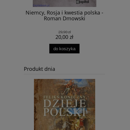
udski,
Niemcy, Rosja i kwestia polska -
Król trę
 historia
Roman Dmowski
1920 -
aw Kornaś,
29,90 zł
z Formicki
20,00 zł
do koszyka
Produkt dnia