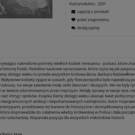
Kod produktu:
2251
zapytaj o produkt
poleć znajomemu
dodaj opinię
rywająco nakreślone portrety wielkich kobiet renesansu - postaci, które zn
 historię Polski. Rzetelne naukowe opracowanie, które czyta się jak pasjonu
amy złotego wieku to przede wszystkim królowa Bona, Barbara Radziwiłłówn
a. Wpływowe kobiety żyjące w czasach, gdy Rzeczpospolita była największą p
luksusy, na swoje zawołanie miały setki dworzan i służących. Ale nie były ty
i w świecie zdominowanym przez mężczyzn. Wzięły sprawy w swoje ręce, nie 
e sieć intryg i spisków. Książka Damy złotego wieku ukazuje świat polityczny
 nieograniczonych ambicji i niepohamowanych namiętności. Autor rozprawia
ereotypami, przedstawia też barwne tło historyczne i skomplikowaną sytuac
, która doprowadziła do osłabienia władzy królewskiej w Polsce i dała począ
ości szlacheckiej. Wspaniała pozycja dla wszystkich miłośników historii.
Kościół Ducha - Jace
chniczne