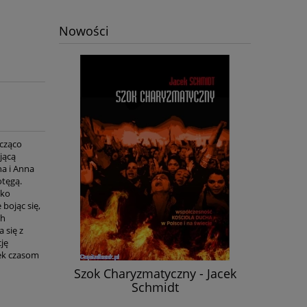
Nowości
acząco
jącą
a i Anna
otęgą.
lko
bojąc się,
ch
 się z
ję
tek czasom
k Schmidt
Szok Charyzmatyczny - Jacek
Nasz
Schmidt
odniesiem