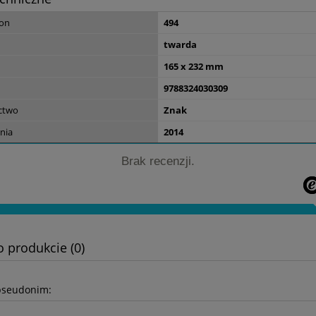
59,00 zł
ron
494
do koszyka
twarda
165 x 232 mm
9788324030309
ctwo
Znak
nia
2014
Brak recenzji.
o produkcie (0)
pseudonim: