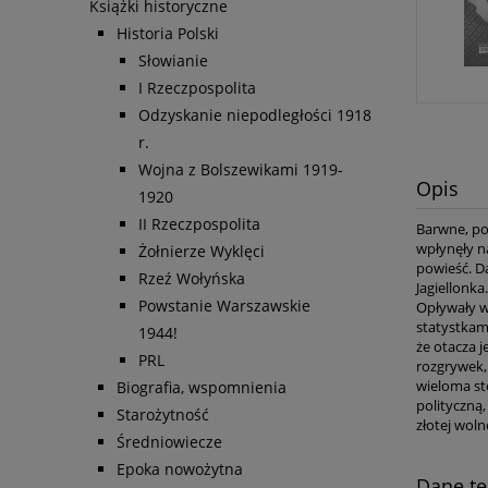
Książki historyczne
Historia Polski
Słowianie
I Rzeczpospolita
Odzyskanie niepodległości 1918
r.
Wojna z Bolszewikami 1919-
Opis
1920
II Rzeczpospolita
Barwne, po
wpłynęły na
Żołnierze Wyklęci
powieść. D
Rzeź Wołyńska
Jagiellonk
Powstanie Warszawskie
Opływały w 
statystkam
1944!
że otacza j
PRL
rozgrywek,
wieloma st
Biografia, wspomnienia
polityczną
Starożytność
złotej woln
Średniowiecze
Epoka nowożytna
Dane te