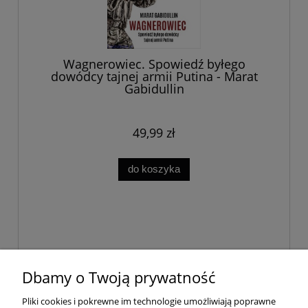
Wagnerowiec. Spowiedź byłego
dowódcy tajnej armii Putina - Marat
Gabidullin
49,99 zł
do koszyka
Dbamy o Twoją prywatność
Pomoc
Pliki cookies i pokrewne im technologie umożliwiają poprawne