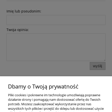
Imię lub pseudonim:
Twoja opinia:
wyślij
Dbamy o Twoją prywatność
Pomoc
Pliki cookies i pokrewne im technologie umożliwiają poprawne
działanie strony i pomagają nam dostosować ofertę do Twoich
Dostawa
potrzeb. Możesz zaakceptować wykorzystanie przez nas
wszystkich tych plików i przejść do sklepu lub dostosować użycie