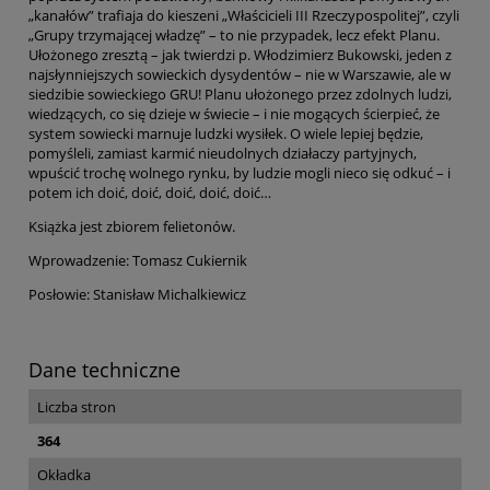
„kanałów” trafiaja do kieszeni „Właścicieli III Rzeczypospolitej”, czyli
„Grupy trzymającej władzę” – to nie przypadek, lecz efekt Planu.
Ułożonego zresztą – jak twierdzi p. Włodzimierz Bukowski, jeden z
najsłynniejszych sowieckich dysydentów – nie w Warszawie, ale w
siedzibie sowieckiego GRU! Planu ułożonego przez zdolnych ludzi,
wiedzących, co się dzieje w świecie – i nie mogących ścierpieć, że
system sowiecki marnuje ludzki wysiłek. O wiele lepiej będzie,
pomyśleli, zamiast karmić nieudolnych działaczy partyjnych,
wpuścić trochę wolnego rynku, by ludzie mogli nieco się odkuć – i
potem ich doić, doić, doić, doić, doić…
Książka jest zbiorem felietonów.
Wprowadzenie: Tomasz Cukiernik
Posłowie: Stanisław Michalkiewicz
Dane techniczne
Liczba stron
364
Okładka