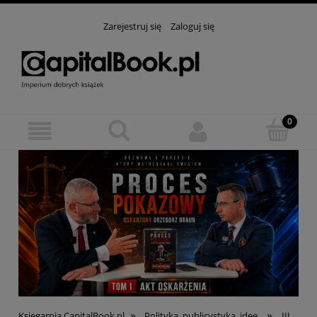
Zarejestruj się
Zaloguj się
»
»
Księgarnia CapitalBook.pl
Polityka, publicystyka, idee
III