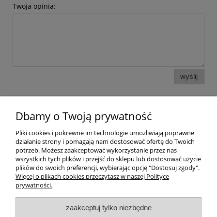
Twoja opinia:
wyślij
Dbamy o Twoją prywatność
Pomoc
Pliki cookies i pokrewne im technologie umożliwiają poprawne
działanie strony i pomagają nam dostosować ofertę do Twoich
Dostawa
potrzeb. Możesz zaakceptować wykorzystanie przez nas
wszystkich tych plików i przejść do sklepu lub dostosować użycie
plików do swoich preferencji, wybierając opcję "Dostosuj zgody".
Moje konto
Więcej o plikach cookies przeczytasz w naszej Polityce
prywatności.
Gwarancja i zwroty
zaakceptuj tylko niezbędne