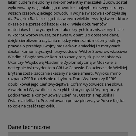
Jakim cudem nieudolny i niekompetentny marszałek Żukow został
wykreowany na genialnego dowódcę i najwybitniejszego stratega
wszech czasów. Z jakiego powodu II wojna światowa skończyła się
dla Związku Radzieckiego tak zwanym wielkim zwycięstwem , które
okazało się gorsze od każdej klęski. Wiele dokumentów i
materiałów historycznych zostało ukrytych lub zniszczonych, ale
Wiktor Suworow uważa, że nawet w oparciu o dostępne dane,
dzięki cierpliwemu czytaniu między wierszami, możemy odkryć
prawdę o przebiegu wojny radziecko-niemieckiej i o motywach
działań komunistycznych przywódców. Wiktor Suworow właściwie
Władimir Bogdanowicz Rezun to znany rosyjski pisarz i historyk.
Ukończył Wojskową Akademię Dyplomatyczną w Moskwie, a
następnie był rezydentem GRU w Genewie. Po ucieczce do Wielkiej
Brytanii został zaocznie skazany na karę śmierci. Wyroku mimo
rozpadu ZSRR do dziś nie uchylono. Dom Wydawniczy REBIS
opublikował jego Cień zwycięstwa, Cofam wypowiedziane słowa,
Akwarium i Wyzwolicieli oraz cykl historyczny, który rozpoczął
Lodołamacz, a kontynuowały Dzień M , Ostatnia republika i
Ostatnia defilada. Prezentowana po raz pierwszy w Polsce Klęska
to kolejna część tego cyklu.
Dane techniczne