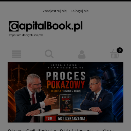
Zarejestruj się
Zaloguj się
»
»
Księgarnia CapitalBook.pl
Książki historyczne
Klęska -