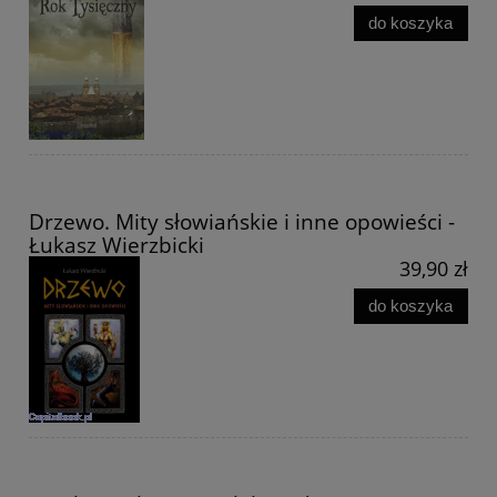
do koszyka
Drzewo. Mity słowiańskie i inne opowieści -
Łukasz Wierzbicki
39,90 zł
do koszyka