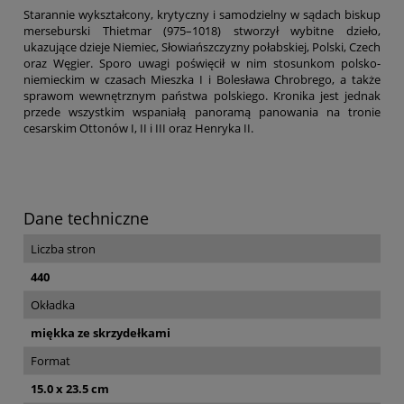
Starannie wykształcony, krytyczny i samodzielny w sądach biskup
merseburski Thietmar (975–1018) stworzył wybitne dzieło,
ukazujące dzieje Niemiec, Słowiańszczyzny połabskiej, Polski, Czech
oraz Węgier. Sporo uwagi poświęcił w nim stosunkom polsko-
niemieckim w czasach Mieszka I i Bolesława Chrobrego, a także
sprawom wewnętrznym państwa polskiego. Kronika jest jednak
przede wszystkim wspaniałą panoramą panowania na tronie
cesarskim Ottonów I, II i III oraz Henryka II.
Dane techniczne
Liczba stron
440
Okładka
miękka ze skrzydełkami
Format
15.0 x 23.5 cm