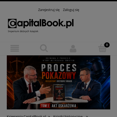
Zarejestruj się
Zaloguj się
»
»
Księgarnia CapitalBook.pl
Książki historyczne