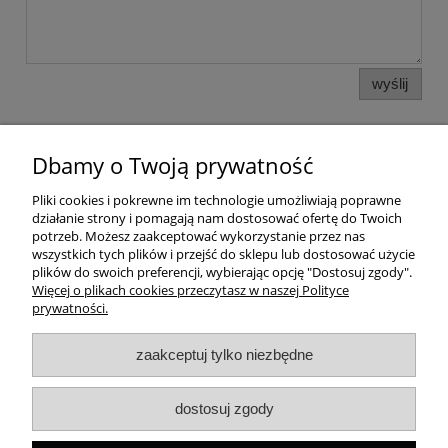
wyślij
Dbamy o Twoją prywatność
Pomoc
Pliki cookies i pokrewne im technologie umożliwiają poprawne
działanie strony i pomagają nam dostosować ofertę do Twoich
Dostawa
potrzeb. Możesz zaakceptować wykorzystanie przez nas
wszystkich tych plików i przejść do sklepu lub dostosować użycie
plików do swoich preferencji, wybierając opcję "Dostosuj zgody".
Moje konto
Więcej o plikach cookies przeczytasz w naszej Polityce
prywatności.
Gwarancja i zwroty
zaakceptuj tylko niezbędne
O firmie
dostosuj zgody
Rekomendowane strony