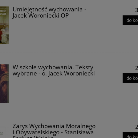
Umiejętność wychowania -
3
Jacek Woroniecki OP
do k
zbrodni. Kulisy Afery
Paszkwil Wyborczej - Lesze
W szkole wychowania. Teksty
2
- Leszek Szymowski
Żebrowski III wydanie
wybrane - o. Jacek Woroniecki
do k
49,90 zł
34,90 zł
42,00 zł
do koszyka
do koszyka
Zarys Wychowania Moralnego
2
i Obywatelskiego - Stanisława
do k