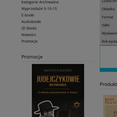
Liczba st
Kategorie Archiwalne
Wyprzedaże 5-10-15
Okładka
E-booki
Format
Audiobooki
ISBN
IZI Books
Wydawni
Nowości
Promocje
Rok wyda
Promocje
Produk