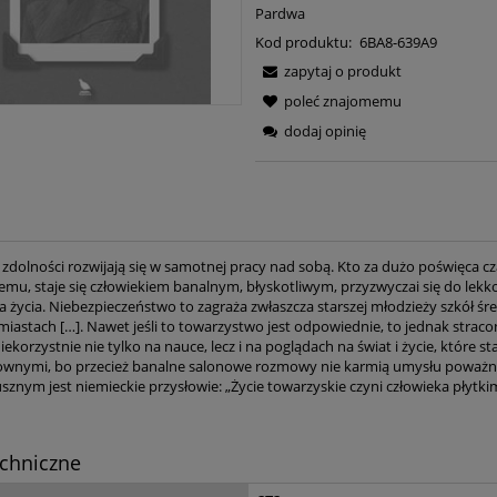
Pardwa
Kod produktu:
6BA8-639A9
zapytaj o produkt
poleć znajomemu
dodaj opinię
 zdolności rozwijają się w samotnej pracy nad sobą. Kto za dużo poświęca cz
emu, staje się człowiekiem banalnym, błyskotliwym, przyzwyczai się do lek
a życia. Niebezpieczeństwo to zagraża zwłaszcza starszej młodzieży szkół śr
miastach […]. Nawet jeśli to towarzystwo jest odpowiednie, to jednak straco
niekorzystnie nie tylko na nauce, lecz i na poglądach na świat i życie, które sta
wnymi, bo przecież banalne salonowe rozmowy nie karmią umysłu poważn
usznym jest niemieckie przysłowie: „Życie towarzyskie czyni człowieka płytki
Dzieje sprawy żydow
chniczne
Polsce – Antoni Ma