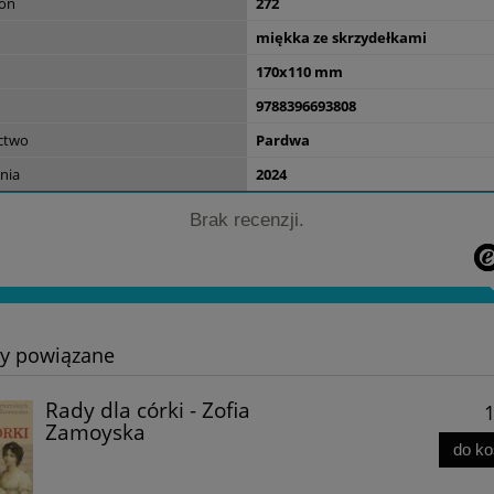
ron
272
34,00 zł
miękka ze skrzydełkami
do koszyka
170x110 mm
9788396693808
ctwo
Pardwa
nia
2024
Brak recenzji.
ty powiązane
Rady dla córki - Zofia
1
Zamoyska
do k