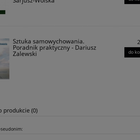
Sarjusz-Wolska
Sztuka samowychowania.
2
Poradnik praktyczny - Dariusz
do k
Zalewski
o produkcie (0)
pseudonim: