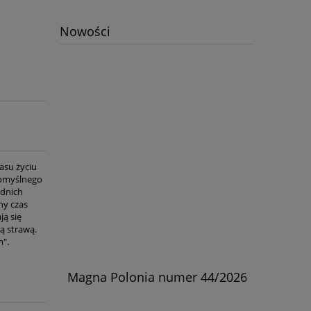
Nowości
asu życiu
komyślnego
ednich
ny czas
ją się
ą strawą.
m".
skiej w
Magna Polonia numer 44/2026
Kościół
rylski