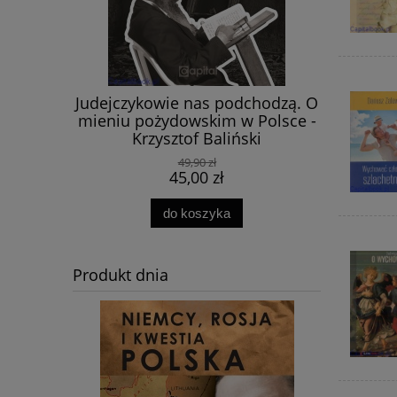
 Putina.
Judejczykowie nas podchodzą. O
Tajemni
 w walce o
mieniu pożydowskim w Polsce -
em 1917-
Krzysztof Baliński
, Władimir
49,90 zł
45,00 zł
do koszyka
Produkt dnia