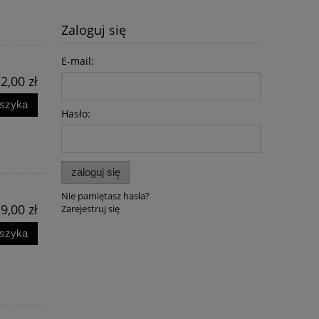
Zaloguj się
E-mail:
2,00 zł
2.0
[e-book ] Kulisy wojny na
[E-book] 
I
Ukrainie - Stanisław
zapomnienie. Ż
oszyka
Michalkiewicz, Jarosław Kornaś
Wojskowy - Ire
Hasło:
39,90 zł
40,0
29,90 zł
30,0
do koszyka
do ko
zaloguj się
Nie pamiętasz hasła?
9,00 zł
Zarejestruj się
oszyka