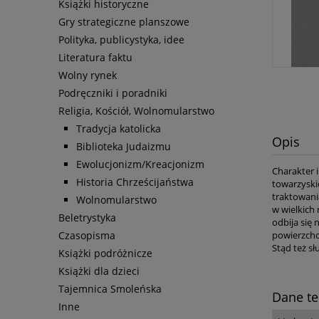
Książki historyczne
Gry strategiczne planszowe
Polityka, publicystyka, idee
Literatura faktu
Wolny rynek
Podręczniki i poradniki
Religia, Kościół, Wolnomularstwo
Tradycja katolicka
Opis
Biblioteka Judaizmu
Ewolucjonizm/Kreacjonizm
Charakter i
Historia Chrześcijaństwa
towarzyski
traktowani
Wolnomularstwo
w wielkich 
Beletrystyka
odbija się 
Czasopisma
powierzcho
Stąd też sł
Książki podróżnicze
Książki dla dzieci
Tajemnica Smoleńska
Dane te
Inne