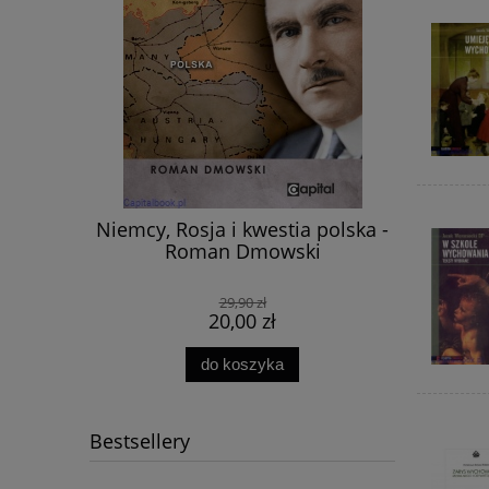
Niemcy, Rosja i kwestia polska -
Fundusz 
Kulisy
Roman Dmowski
FOZZ 
jstwa na
dziarski,
 CEGIEŁKA
29,90 zł
20,00 zł
do koszyka
Bestsellery