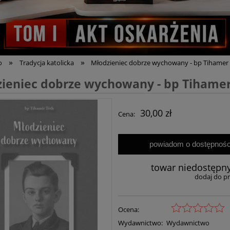
»
»
o
Tradycja katolicka
Młodzieniec dobrze wychowany - bp Tihamer
ieniec dobrze wychowany - bp Tihamer
30,00 zł
Cena:
powiadom o dostępnośc
towar niedostępn
dodaj do p
Ocena:
Wydawnictwo:
Wydawnictwo