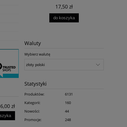
17,50 zł
do koszyka
Waluty
Wybierz walutę
Statystyki
Produktów:
6131
Kategorii:
160
6,00 zł
Nowości:
44
oszyka
Promocje:
248