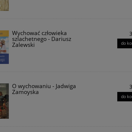
Wychować człowieka
3
ce talmuda - August
Wielki reset, czyli Komunizm 
szlachetnego - Dariusz
Rohling
Manifest Kapitalistyczny XX
do k
Zalewski
wieku - Bartosz Baran
29,90 zł
39,90 zł
24,90 zł
29,90 zł
do koszyka
do koszyka
O wychowaniu - Jadwiga
3
Zamoyska
do k