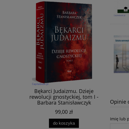
Bękarci Judaizmu. Dzieje
rewolucji gnostyckiej, tom I -
Opinie 
Barbara Stanisławczyk
99,00 zł
Imię lub 
do koszyka