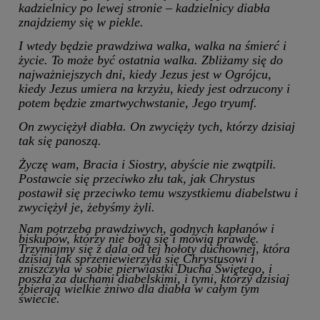
kadzielnicy po lewej stronie – kadzielnicy diabła
znajdziemy się w piekle.
I wtedy będzie prawdziwa walka, walka na śmierć i
życie. To może być ostatnia walka. Zbliżamy się do
najważniejszych dni, kiedy Jezus jest w Ogrójcu,
kiedy Jezus umiera na krzyżu, kiedy jest odrzucony i
potem będzie zmartwychwstanie, Jego tryumf.
On zwyciężył diabła. On zwycięży tych, którzy dzisiaj
tak się panoszą.
Życzę wam, Bracia i Siostry, abyście nie zwątpili.
Postawcie się przeciwko złu tak, jak Chrystus
postawił się przeciwko temu wszystkiemu diabelstwu i
zwyciężył je, żebyśmy żyli.
Nam potrzeba prawdziwych, godnych kapłanów i
biskupów, którzy nie boją się i mówią prawdę.
Trzymajmy się z dala od tej hołoty duchownej, która
dzisiaj tak sprzeniewierzyła się Chrystusowi i
zniszczyła w sobie pierwiastki Ducha Świętego, i
poszła za duchami diabelskimi, i tymi, którzy dzisiaj
zbierają wielkie żniwo dla diabła w całym tym
świecie.