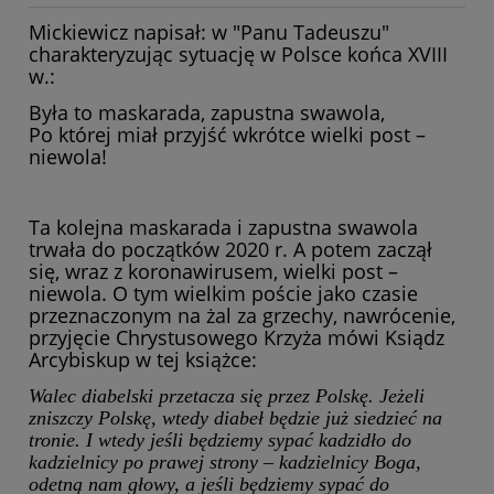
Mickiewicz napisał: w "Panu Tadeuszu"
charakteryzując sytuację w Polsce końca XVIII
w.:
Była to maskarada, zapustna swawola,
Po której miał przyjść wkrótce wielki post –
niewola!
Ta kolejna maskarada i zapustna swawola
trwała do początków 2020 r. A potem zaczął
się, wraz z koronawirusem, wielki post –
niewola. O tym wielkim poście jako czasie
przeznaczonym na żal za grzechy, nawrócenie,
przyjęcie Chrystusowego Krzyża mówi Ksiądz
Arcybiskup w tej książce:
Walec diabelski przetacza się przez Polskę. Jeżeli
zniszczy Polskę, wtedy diabeł będzie już siedzieć na
tronie. I wtedy jeśli będziemy sypać kadzidło do
kadzielnicy po prawej strony – kadzielnicy Boga,
odetną nam głowy, a jeśli będziemy sypać do