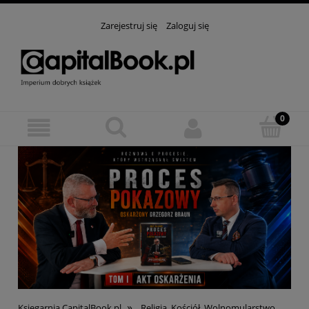
Zarejestruj się
Zaloguj się
»
Księgarnia CapitalBook.pl
Religia, Kościół, Wolnomularstwo