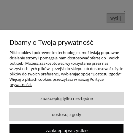
wyślij
Dbamy o Twoją prywatność
Pomoc
Pliki cookies i pokrewne im technologie umożliwiają poprawne
działanie strony i pomagają nam dostosować ofertę do Twoich
Dostawa
potrzeb. Możesz zaakceptować wykorzystanie przez nas
wszystkich tych plików i przejść do sklepu lub dostosować użycie
plików do swoich preferencji, wybierając opcję "Dostosuj zgody".
Moje konto
Więcej o plikach cookies przeczytasz w naszej Polityce
prywatności.
Gwarancja i zwroty
zaakceptuj tylko niezbędne
O firmie
dostosuj zgody
Rekomendowane strony
zaakceptuj wszystkie
Szybki kontakt