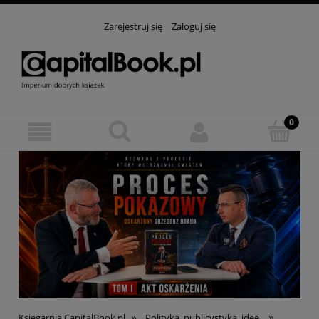
Zarejestruj się
Zaloguj się
»
»
Księgarnia CapitalBook.pl
Polityka, publicystyka, idee