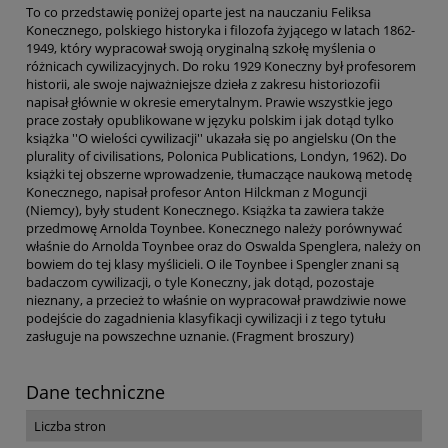
To co przedstawię poniżej oparte jest na nauczaniu Feliksa
Konecznego, polskiego historyka i filozofa żyjącego w latach 1862-
1949, który wypracował swoją oryginalną szkołę myślenia o
różnicach cywilizacyjnych. Do roku 1929 Koneczny był profesorem
historii, ale swoje najważniejsze dzieła z zakresu historiozofii
napisał głównie w okresie emerytalnym. Prawie wszystkie jego
prace zostały opublikowane w języku polskim i jak dotąd tylko
książka ''O wielości cywilizacji'' ukazała się po angielsku (On the
plurality of civilisations, Polonica Publications, Londyn, 1962). Do
książki tej obszerne wprowadzenie, tłumaczące naukową metodę
Konecznego, napisał profesor Anton Hilckman z Moguncji
(Niemcy), były student Konecznego. Książka ta zawiera także
przedmowę Arnolda Toynbee. Konecznego należy porównywać
właśnie do Arnolda Toynbee oraz do Oswalda Spenglera, należy on
bowiem do tej klasy myślicieli. O ile Toynbee i Spengler znani są
badaczom cywilizacji, o tyle Koneczny, jak dotąd, pozostaje
nieznany, a przecież to właśnie on wypracował prawdziwie nowe
podejście do zagadnienia klasyfikacji cywilizacji i z tego tytułu
zasługuje na powszechne uznanie. (Fragment broszury)
Dane techniczne
Liczba stron