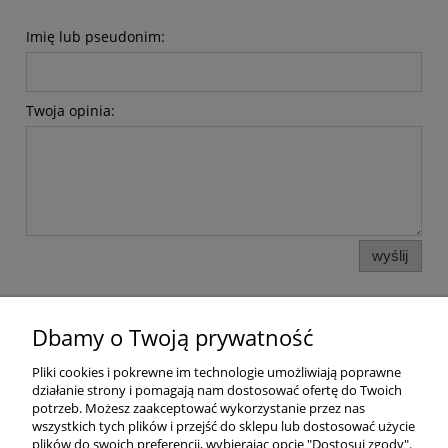
Imię lub pseudonim:
Twoja opinia:
wyślij
Dbamy o Twoją prywatność
Pomoc
Pliki cookies i pokrewne im technologie umożliwiają poprawne
działanie strony i pomagają nam dostosować ofertę do Twoich
Dostawa
potrzeb. Możesz zaakceptować wykorzystanie przez nas
wszystkich tych plików i przejść do sklepu lub dostosować użycie
plików do swoich preferencji, wybierając opcję "Dostosuj zgody".