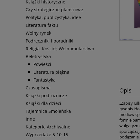
Książki historyczne
Gry strategiczne planszowe
Polityka, publicystyka, idee
Literatura faktu
Wolny rynek
Podręczniki i poradniki
Religia, Kościół, Wolnomularstwo
Beletrystyka
Powieści
Literatura piękna
Fantastyka
Czasopisma
Opis
Książki podróżnicze
„Zapisy Jul
Książki dla dzieci
rysopis id
Tajemnica Smoleńska
mediów spo
Inne
formie pami
wulgaryzma
Kategorie Archiwalne
sporządzaj
Wyprzedaże 5-10-15
podążanie 