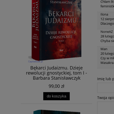
Chłam lit
feminist
Ilona
12 sierp
Dlaczego
NoneAZ
28 luteg
Chyba si
Man
20 luteg
Czy w mł
Masakra
Bękarci Judaizmu. Dzieje
rewolucji gnostyckiej, tom I -
Barbara Stanisławczyk
Imię lub 
99,00 zł
do koszyka
Twoja opi