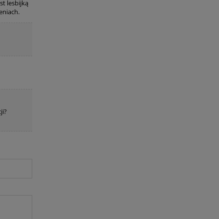
t lesbijką
eniach.
ji?