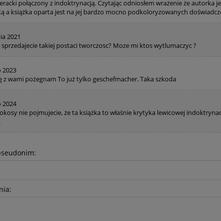
eracki połączony z indoktrynacją. Czytając odniosłem wrażenie że autorka jes
ką a książka oparta jest na jej bardzo mocno podkoloryzowanych doświadcz
nia 2021
 sprzedajecie takiej postaci tworczosc? Moze mi ktos wytlumaczyc ?
o 2023
ę z wami pożegnam To już tylko geschefmacher. Taka szkoda
o 2024
okosy nie pojmujecie, że ta książka to właśnie krytyka lewicowej indoktrynac
.
pseudonim:
nia: