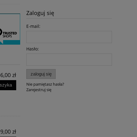
Zaloguj się
Rotmistrz Pilecki po wojnie -
Od Dzierżyński
Anna Mandrela
Służby specjalne
E-mail:
dominację nad
2036 - Jurij Fels
65,00 zł
59,9
Po
49,90 zł
54,9
Hasło:
do koszyka
do ko
6,00 zł
zaloguj się
Nie pamiętasz hasła?
oszyka
Zarejestruj się
9,00 zł