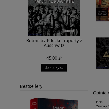
 Zubiński
Rotmistrz Pilecki - raporty z
Mity Pow
Auschwitz
Propagand
45,00 zł
do koszyka
Bestsellery
Opinie 
Jacek
29 maja 