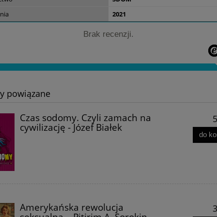
nia
2021
osja i kwestia polska -
Sprawa Polsko-Żydowska -
Brak recenzji.
oman Dmowski
Władysław Studnicki
29,90 zł
34,90 zł
20,00 zł
29,99 zł
ty powiązane
do koszyka
do koszyka
Czas sodomy. Czyli zamach na
5
cywilizację - Józef Białek
do k
Amerykańska rewolucja
3
seksualna – Pitirim A. Sorokin