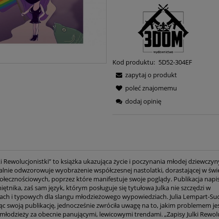
Kod produktu:
5D52-304EF
zapytaj o produkt
poleć znajomemu
dodaj opinię
ki Rewolucjonistki” to książka ukazująca życie i poczynania młodej dziewczyny
ealnie odwzorowuje wyobrażenie współczesnej nastolatki, dorastającej w świ
łecznościowych, poprzez które manifestuje swoje poglądy. Publikacja napis
ętnika, zaś sam język, którym posługuje się tytułowa Julka nie szczędzi w
Dzieje sprawy żydow
ch i typowych dla slangu młodzieżowego wypowiedziach. Julia Lempart-S
Polsce – Antoni Ma
ąc swoją publikację, jednocześnie zwróciła uwagę na to, jakim problemem jes
młodzieży za obecnie panującymi, lewicowymi trendami. „Zapisy Julki Rewolu