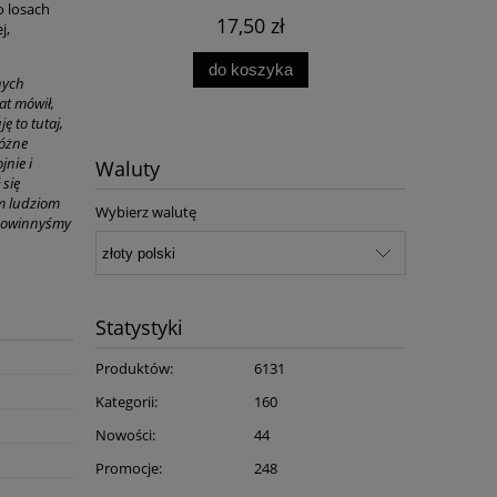
o losach
17,50 zł
j,
do koszyka
nych
at mówił,
ę to tutaj,
różne
nie i
Waluty
 się
am ludziom
Wybierz walutę
e powinnyśmy
Statystyki
Produktów:
6131
Kategorii:
160
Nowości:
44
Promocje:
248