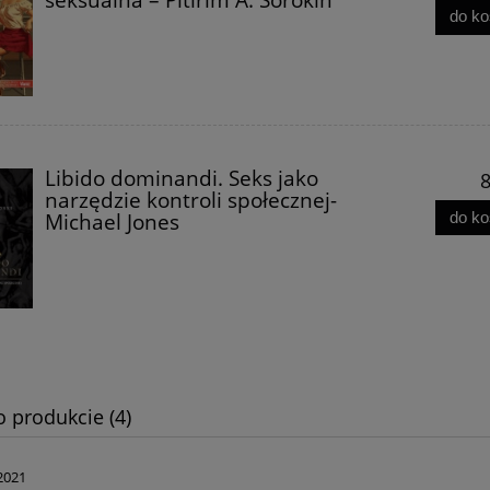
do k
Niemcy, Rosja i kwestia polsk
Libido dominandi. Seks jako
8
stania Warszawskiego.
Roman Dmowski
narzędzie kontroli społecznej-
a i polityka - Jarosław
do k
Michael Jones
Kornaś
29,90 zł
39,90 zł
20,00 zł
do koszyka
do koszyka
o produkcie (4)
2021