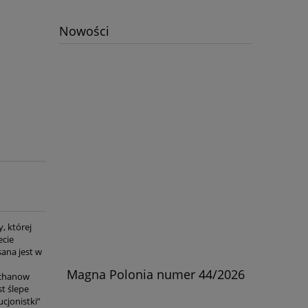
Nowości
, której
ecie
ana jest w
skiej w
Magna Polonia numer 44/2026
Kościół
uchanow
rylski
t ślepe
cjonistki”