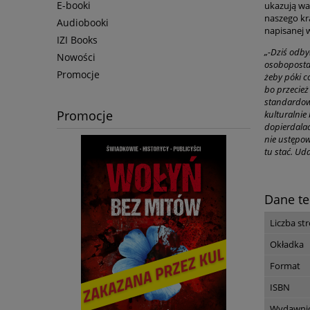
E-booki
ukazują war
naszego kra
Audiobooki
napisanej 
IZI Books
„-Dziś odby
Nowości
osobopostac
Promocje
żeby póki co
bo przecież
standardowe
Promocje
kulturalnie
dopierdalać
nie ustępow
tu stać. Ud
Dane te
Liczba st
Okładka
Format
ISBN
Wydawni