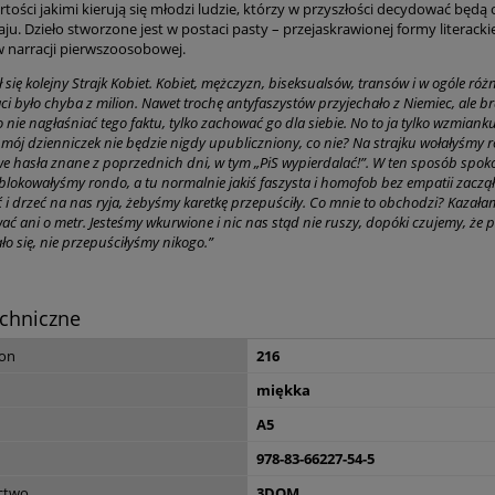
tości jakimi kierują się młodzi ludzie, którzy w przyszłości decydować będą 
34,00 zł
ju. Dzieło stworzone jest w postaci pasty – przejaskrawionej formy literackie
w narracji pierwszoosobowej.
do koszyka
ł się kolejny Strajk Kobiet. Kobiet, mężczyzn, biseksualsów, transów i w ogóle róż
i było chyba z milion. Nawet trochę antyfaszystów przyjechało z Niemiec, ale br
 nie nagłaśniać tego faktu, tylko zachować go dla siebie. No to ja tylko wzmiankuj
 mój dzienniczek nie będzie nigdy upubliczniony, co nie? Na strajku wołałyśmy 
 hasła znane z poprzednich dni, w tym „PiS wypierdalać!”. W ten sposób spokoj
 blokowałyśmy rondo, a tu normalnie jakiś faszysta i homofob bez empatii zaczął
 i drzeć na nas ryja, żebyśmy karetkę przepuściły. Co mnie to obchodzi? Kazał
ać ani o metr. Jesteśmy wkurwione i nic nas stąd nie ruszy, dopóki czujemy, ż
ało się, nie przepuściłyśmy nikogo.”
chniczne
ron
216
miękka
A5
978-83-66227-54-5
ctwo
3DOM