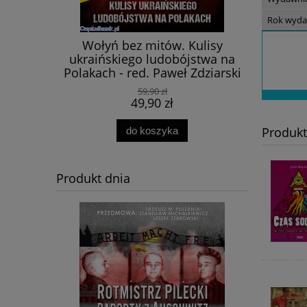
Rok wyda
ityka,
Wołyń bez mitów. Kulisy
Niemcy, R
akty -
ukraińskiego ludobójstwa na
R
Polakach - red. Paweł Zdziarski
59,90 zł
49,90 zł
Produk
do koszyka
Produkt dnia