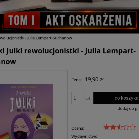
rewolucjonistki - Julia Lempart-Suchanow
i Julki rewolucjonistki - Julia Lempart-
anow
19,90 zł
Cena:
do koszyka
szt.
dodaj do p
Ocena:
Wydawnictwo: