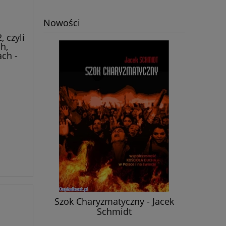
Nowości
, czyli
h,
ch -
k Schmidt
Szok Charyzmatyczny - Jacek
Nasz
Schmidt
odniesiem