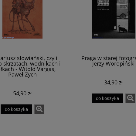
59,00 zł
do koszyka
ariusz słowiański, czyli
Praga w starej fotogra
o skrzatach, wodnikach i
Jerzy Woropiński
łkach - Witold Vargas,
Paweł Zych
34,90 zł
54,90 zł
do koszyka
do koszyka
dei. Tom II - Stanisław
[E-book] Notes from prison 