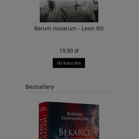
Rozwój
- Epoka
Rerum novarum - Leon XIII
 - Song
19,90 zł
do koszyka
Bestsellery