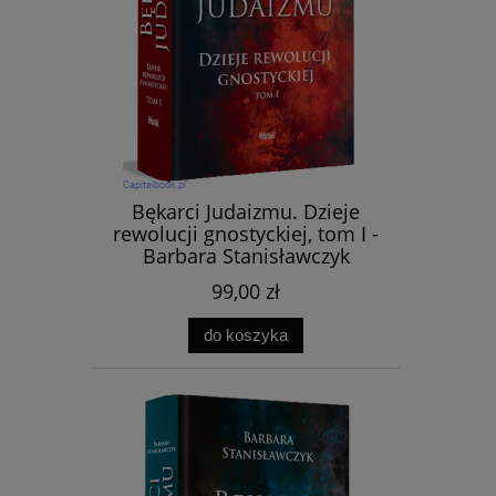
Bękarci Judaizmu. Dzieje
rewolucji gnostyckiej, tom I -
Barbara Stanisławczyk
99,00 zł
do koszyka