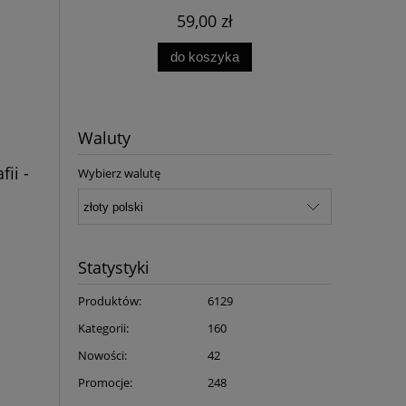
59,00 zł
do koszyka
Waluty
fii -
Wybierz walutę
Statystyki
Produktów:
6129
Kategorii:
160
Nowości:
42
Promocje:
248
-
Bracia - Karol Bunsch
[E-book] Sztuka 