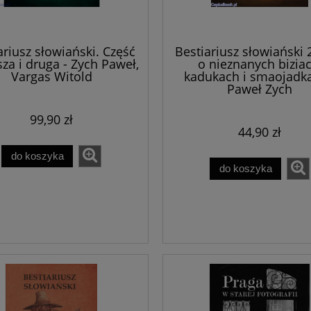
ariusz słowiański. Część
Bestiariusz słowiański 2
za i druga - Zych Paweł,
o nieznanych biziac
Vargas Witold
kadukach i smaojadka
Paweł Zych
99,90 zł
44,90 zł
do koszyka
do koszyka
Kościół Ducha - Jace