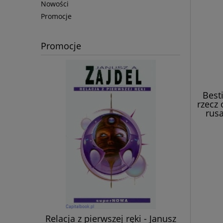
Nowości
Promocje
Promocje
Besti
rzecz 
rusa
r Burkert
Relacja z pierwszej ręki - Janusz
Alfabet i